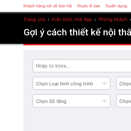
Khách hàng nói về Sơn Hà
Thước lỗ ban
Tuyển dụng
Trang chủ
›
Kiến thức nhà đẹp
›
Phòng khách
Gợi ý cách thiết kế nội t
Tìm
Loại
Phong
hình
cách
công
thiết
Số
Diện
trình
kế
tầng
tích
tầng
1