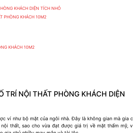
PHÒNG KHÁCH DIỆN TÍCH NHỎ
ẤT PHÒNG KHÁCH 10M2
HÒNG KHÁCH 10M2
 TRÍ NỘI THẤT PHÒNG KHÁCH DIỆN
ợc ví như bộ mặt của ngôi nhà. Đây là không gian mà gia 
í nội thất, sao cho vừa đạt được giá trị về mặt thẩm mỹ, 
 gia chủ nhiều may mắn và tài lộc.