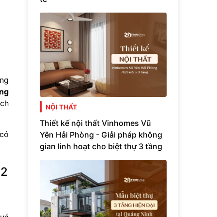
ung
òng
ách
NỘI THẤT
Thiết kế nội thất Vinhomes Vũ
 có
Yên Hải Phòng - Giải pháp không
gian linh hoạt cho biệt thự 3 tầng
M2