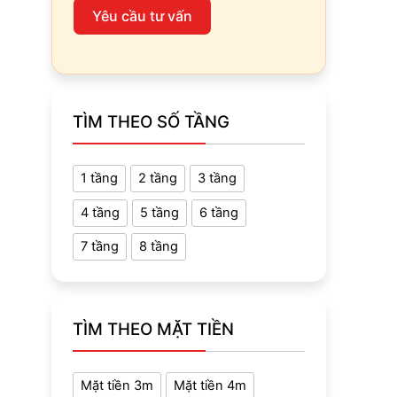
Yêu cầu tư vấn
TÌM THEO SỐ TẦNG
1 tầng
2 tầng
3 tầng
4 tầng
5 tầng
6 tầng
7 tầng
8 tầng
TÌM THEO MẶT TIỀN
Mặt tiền 3m
Mặt tiền 4m