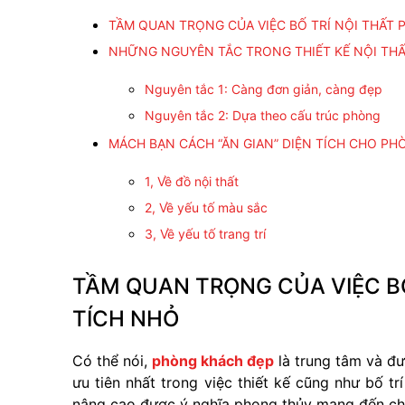
TẦM QUAN TRỌNG CỦA VIỆC BỐ TRÍ NỘI THẤT 
NHỮNG NGUYÊN TẮC TRONG THIẾT KẾ NỘI TH
Nguyên tắc 1: Càng đơn giản, càng đẹp
Nguyên tắc 2: Dựa theo cấu trúc phòng
MÁCH BẠN CÁCH “ĂN GIAN” DIỆN TÍCH CHO P
1, Về đồ nội thất
2, Về yếu tố màu sắc
3, Về yếu tố trang trí
TẦM QUAN TRỌNG CỦA VIỆC BỐ
TÍCH NHỎ
Có thể nói,
phòng khách đẹp
là trung tâm và đư
ưu tiên nhất trong việc thiết kế cũng như bố tr
nâng cao được ý nghĩa phong thủy mang đến cho