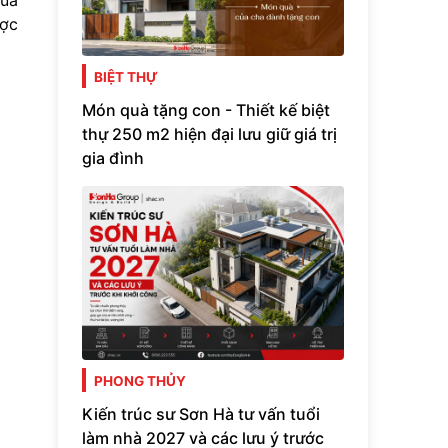
quá
ược
BIỆT THỰ
Món quà tặng con - Thiết kế biệt
thự 250 m2 hiện đại lưu giữ giá trị
gia đình
PHONG THỦY
Kiến trúc sư Sơn Hà tư vấn tuổi
làm nhà 2027 và các lưu ý trước