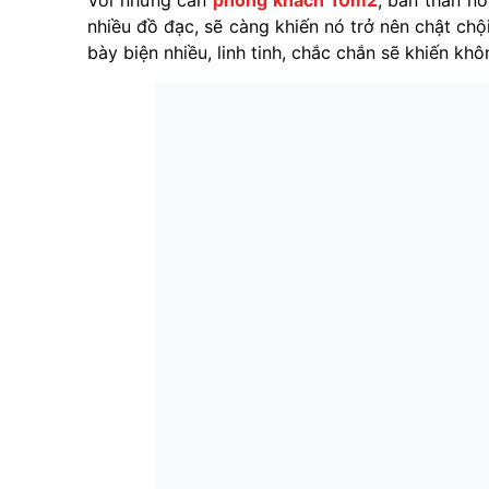
Với những căn
phòng khách 10m2
, bản thân n
nhiều đồ đạc, sẽ càng khiến nó trở nên chật chộ
bày biện nhiều, linh tinh, chắc chắn sẽ khiến khôn