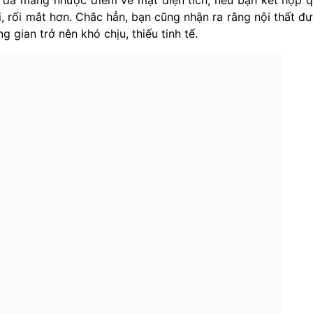
ó đã mang nhược điểm về mặt diện tích, nếu bạn kết hợp 
i, rối mắt hơn. Chắc hẳn, bạn cũng nhận ra rằng nội thất đ
g gian trở nên khó chịu, thiếu tinh tế.