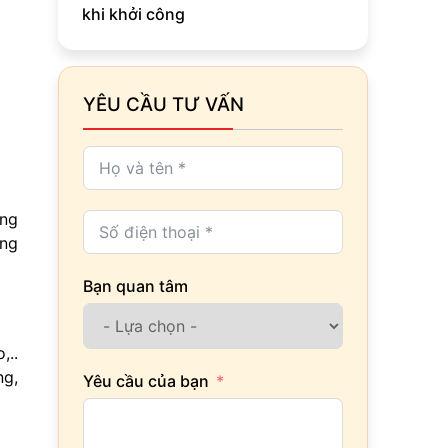
khi khởi công
YÊU CẦU TƯ VẤN
ăng
ững
Bạn quan tâm
,..
ng,
Yêu cầu của bạn