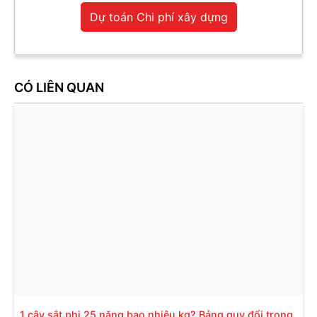
Dự toán Chi phí xây dựng
CÓ LIÊN QUAN
1 cây sắt phi 25 nặng bao nhiêu kg? Bảng quy đổi trọng