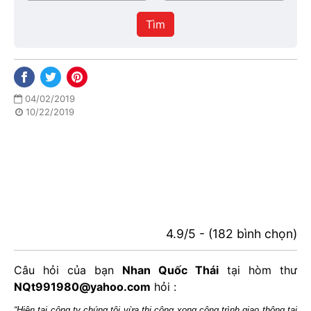
/
thực
Thành
hiện
Tìm
phố
04/02/2019
10/22/2019
4.9/5 - (182 bình chọn)
Câu hỏi của bạn
Nhan Quốc Thái
tại hòm thư
NQt991980@yahoo.com
hỏi :
“Hiện tại công ty chúng tôi vừa thi công xong công trình giao thông tại