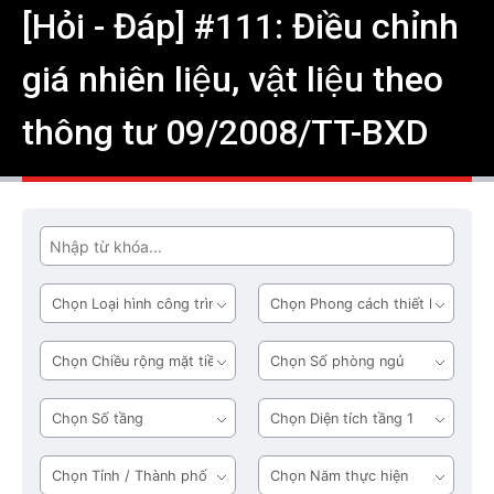
[Hỏi - Đáp] #111: Điều chỉnh
giá nhiên liệu, vật liệu theo
thông tư 09/2008/TT-BXD
Tìm
Loại
Phong
hình
cách
công
thiết
Chiều
Số
trình
kế
rộng
phòng
mặt
ngủ
Số
Diện
tiền
tầng
tích
tầng
Tỉnh
Năm
1