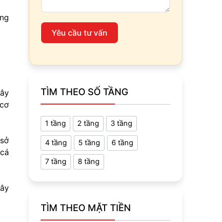
ựng
Yêu cầu tư vấn
TÌM THEO SỐ TẦNG
xây
 cơ
1 tầng
2 tầng
3 tầng
 sở
4 tầng
5 tầng
6 tầng
 cá
7 tầng
8 tầng
xây
TÌM THEO MẶT TIỀN