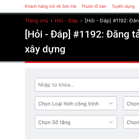
Khách hàng nói về Sơn Hà
Thước lỗ ban
Tuyển dụng
Trang chủ
›
Hỏi - Đáp
›
[Hỏi - Đáp] #1192: Đăn
[Hỏi - Đáp] #1192: Đăng t
xây dựng
Tìm
Loại
Phong
hình
cách
công
thiết
Số
Diện
trình
kế
tầng
tích
tầng