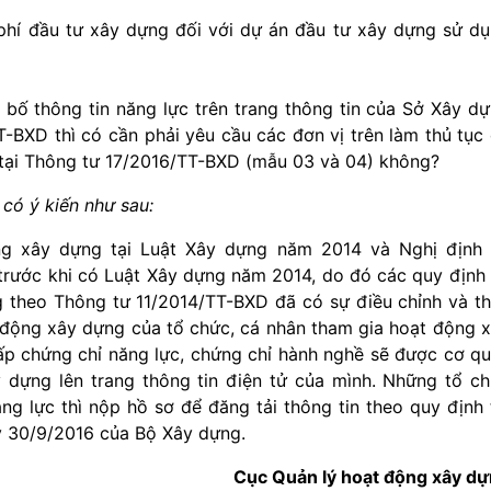
 phí đầu tư xây dựng đối với dự án đầu tư xây dựng sử d
 bố thông tin năng lực trên trang thông tin của Sở Xây d
T-BXD thì có cần phải yêu cầu các đơn vị trên làm thủ tục
h tại Thông tư 17/2016/TT-BXD (mẫu 03 và 04) không?
có ý kiến như sau:
ng xây dựng tại Luật Xây dựng năm 2014 và Nghị định
trước khi có Luật Xây dựng năm 2014, do đó các quy định
g theo Thông tư 11/2014/TT-BXD đã có sự điều chỉnh và t
động xây dựng của tổ chức, cá nhân tham gia hoạt động 
ấp chứng chỉ năng lực, chứng chỉ hành nghề sẽ được cơ q
 dựng lên trang thông tin điện tử của mình. Những tổ c
g lực thì nộp hồ sơ để đăng tải thông tin theo quy định 
 30/9/2016 của Bộ Xây dựng.
Cục Quản lý hoạt động xây d