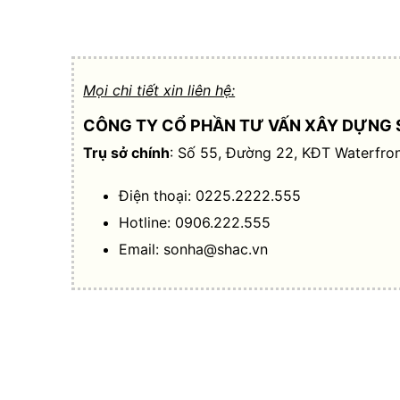
Mọi chi tiết xin liên hệ:
CÔNG TY CỔ PHẦN TƯ VẤN XÂY DỰNG 
Trụ sở chính
: Số 55, Đường 22, KĐT Waterfron
Điện thoại: 0225.2222.555
Hotline: 0906.222.555
Email:
sonha@shac.vn