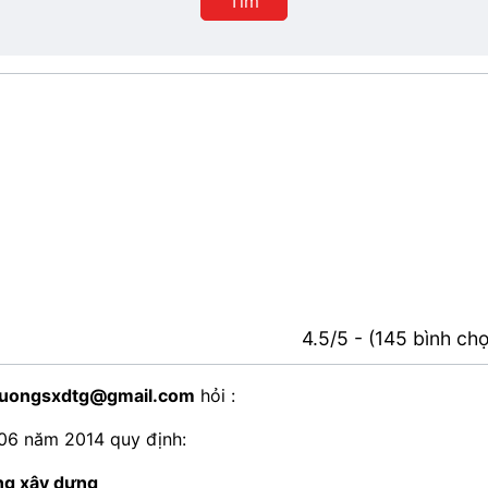
Tìm
phố
4.5/5 - (145 bình ch
uongsxdtg@gmail.com
hỏi :
06 năm 2014 quy định:
ộng xây dựng