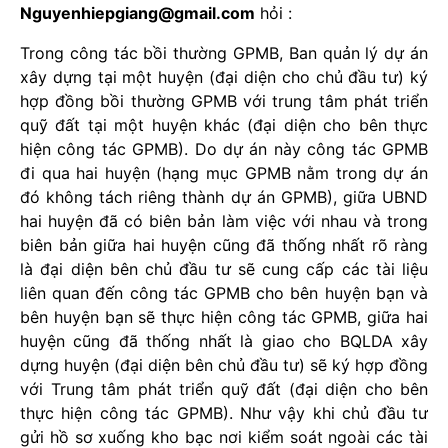
Nguyenhiepgiang@gmail.com
hỏi :
Trong công tác bồi thường GPMB, Ban quản lý dự án
xây dựng tại một huyện (đại diện cho chủ đầu tư) ký
hợp đồng bồi thường GPMB với trung tâm phát triển
quỹ đất tại một huyện khác (đại diện cho bên thực
hiện công tác GPMB). Do dự án này công tác GPMB
đi qua hai huyện (hạng mục GPMB nằm trong dự án
đó không tách riêng thành dự án GPMB), giữa UBND
hai huyện đã có biên bản làm việc với nhau và trong
biên bản giữa hai huyện cũng đã thống nhất rõ ràng
là đại diện bên chủ đầu tư sẽ cung cấp các tài liệu
liên quan đến công tác GPMB cho bên huyện bạn và
bên huyện bạn sẽ thực hiện công tác GPMB, giữa hai
huyện cũng đã thống nhất là giao cho BQLDA xây
dựng huyện (đại diện bên chủ đầu tư) sẽ ký hợp đồng
với Trung tâm phát triển quỹ đất (đại diện cho bên
thực hiện công tác GPMB). Như vậy khi chủ đầu tư
gửi hồ sơ xuống kho bạc nơi kiểm soát ngoài các tài