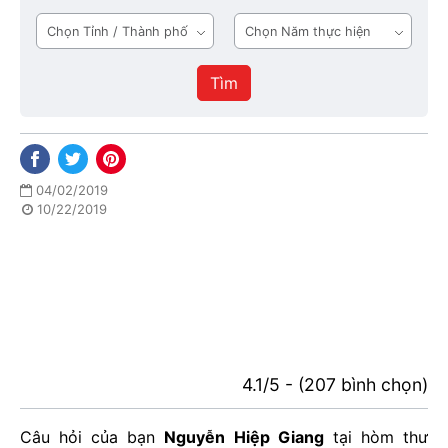
tầng
Tỉnh
Năm
1
/
thực
Thành
hiện
Tìm
phố
04/02/2019
10/22/2019
4.1/5 - (207 bình chọn)
Câu hỏi của bạn
Nguyễn Hiệp Giang
tại hòm thư