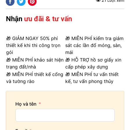
21
Lượt xem
Nhận
ưu đãi & tư vấn
🎁 GIẢM NGAY 50% phí
🎁 MIỄN PHÍ kiểm tra giám
thiết kế khi thi công trọn
sát các lần đổ móng, sàn,
gói
mái
🎁 MIỄN PHÍ khảo sát hiện
🎁 HỖ TRỢ hồ sơ giấy xin
trạng đất/nhà
cấp phép xây dựng
🎁 MIỄN PHÍ thiết kế cổng
🎁 MIỄN PHÍ tư vấn thiết
và tường rào
kế, tư vấn phong thủy
Họ và tên