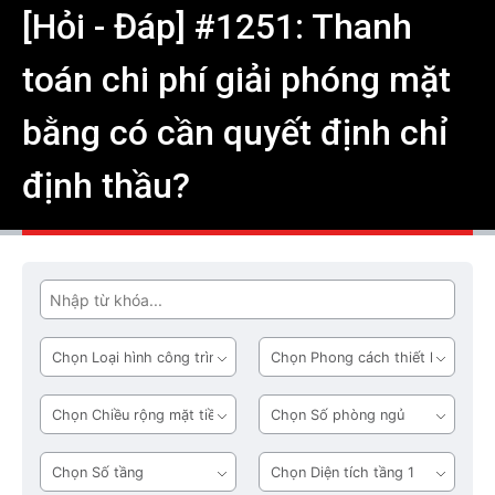
[Hỏi - Đáp] #1251: Thanh
toán chi phí giải phóng mặt
bằng có cần quyết định chỉ
định thầu?
Tìm
Loại
Phong
hình
cách
công
thiết
Chiều
Số
trình
kế
rộng
phòng
mặt
ngủ
Số
Diện
tiền
tầng
tích