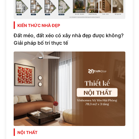
KIẾN THỨC NHÀ ĐẸP
Đất méo, đất xéo có xây nhà đẹp được không?
Giải pháp bố trí thực tế
NỘI THẤT