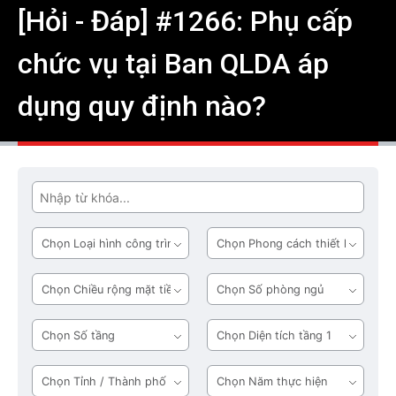
[Hỏi - Đáp] #1266: Phụ cấp
chức vụ tại Ban QLDA áp
dụng quy định nào?
Tìm
Loại
Phong
hình
cách
công
thiết
Chiều
Số
trình
kế
rộng
phòng
mặt
ngủ
Số
Diện
tiền
tầng
tích
tầng
Tỉnh
Năm
1