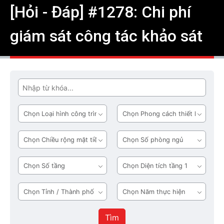
[Hỏi - Đáp] #1278: Chi phí
giám sát công tác khảo sát
Tìm
Loại
Phong
hình
cách
công
thiết
Chiều
Số
trình
kế
rộng
phòng
mặt
ngủ
Số
Diện
tiền
tầng
tích
tầng
Tỉnh
Năm
1
/
thực
Thành
hiện
Tìm