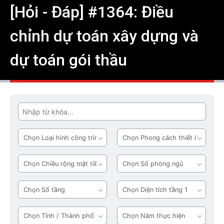
[Hỏi - Đáp] #1364: Điều
chỉnh dự toán xây dựng và
dự toán gói thầu
Tìm
Loại
Phong
hình
cách
công
thiết
Chiều
Số
trình
kế
rộng
phòng
mặt
ngủ
Số
Diện
tiền
tầng
tích
tầng
Tỉnh
Năm
1