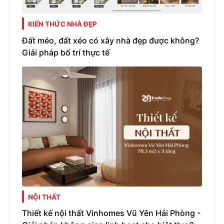
KIẾN THỨC NHÀ ĐẸP
Đất méo, đất xéo có xây nhà đẹp được không?
Giải pháp bố trí thực tế
NỘI THẤT
Thiết kế nội thất Vinhomes Vũ Yên Hải Phòng -