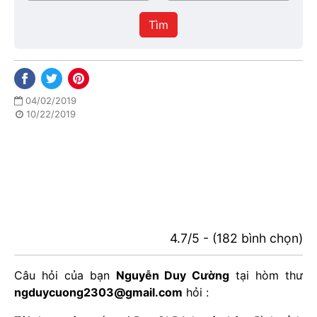
/
thực
Thành
hiện
Tìm
phố
04/02/2019
10/22/2019
4.7/5 - (182 bình chọn)
Câu hỏi của bạn
Nguyễn Duy Cường
tại hòm thư
ngduycuong2303@gmail.com
hỏi :