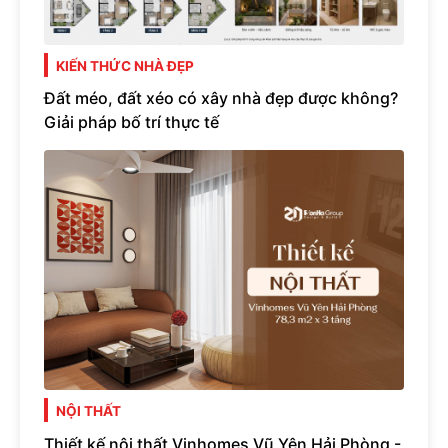
KIẾN THỨC NHÀ ĐẸP
Đất méo, đất xéo có xây nhà đẹp được không?
Giải pháp bố trí thực tế
NỘI THẤT
Thiết kế nội thất Vinhomes Vũ Yên Hải Phòng -