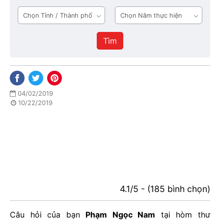
tầng
Tỉnh
Năm
1
/
thực
Thành
hiện
Tìm
phố
04/02/2019
10/22/2019
4.1/5 - (185 bình chọn)
Câu hỏi của bạn
Phạm Ngọc Nam
tại hòm thư