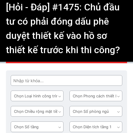
[Hỏi - Đáp] #1475: Chủ đầu
tư có phải đóng dấu phê
duyệt thiết kế vào hồ sơ
thiết kế trước khi thi công?
Tìm
Loại
Phong
hình
cách
công
thiết
Chiều
Số
trình
kế
rộng
phòng
mặt
ngủ
Số
Diện
tiền
tầng
tích