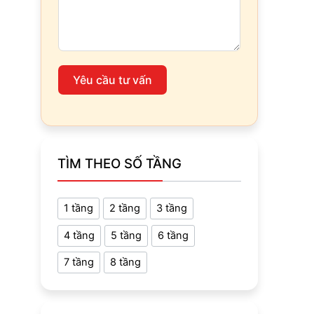
Yêu cầu tư vấn
TÌM THEO SỐ TẦNG
1 tầng
2 tầng
3 tầng
4 tầng
5 tầng
6 tầng
7 tầng
8 tầng