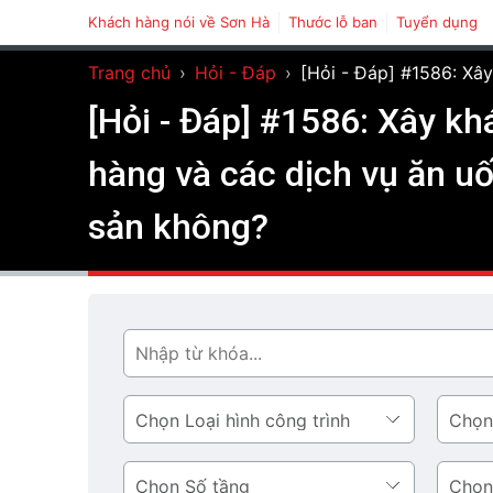
Khách hàng nói về Sơn Hà
Thước lỗ ban
Tuyển dụng
Trang chủ
›
Hỏi - Đáp
›
[Hỏi - Đáp] #1586: Xây
[Hỏi - Đáp] #1586: Xây kh
hàng và các dịch vụ ăn u
sản không?
Tìm
Loại
Phong
hình
cách
công
thiết
Số
Diện
trình
kế