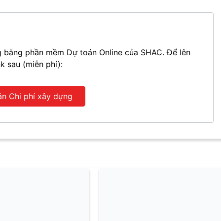
ựng bằng phần mềm Dự toán Online của SHAC. Để lên
nk sau (miễn phí):
án Chi phí xây dựng