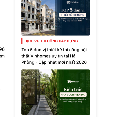
DỊCH VỤ THI CÔNG XÂY DỰNG
96
Top 5 đơn vị thiết kế thi công nội
thất Vinhomes uy tín tại Hải
em
Phòng - Cập nhật mới nhất 2026
,