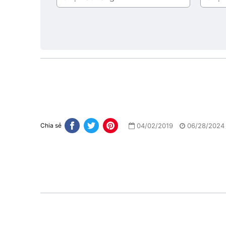
tầng
tích
tầng
1
04/02/2019
06/28/2024
Chia sẻ