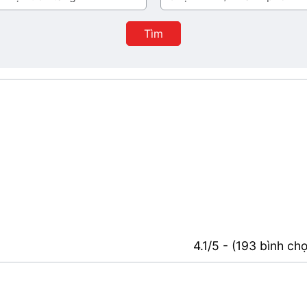
/
Thành
Tìm
phố
4.1/5 - (193 bình ch