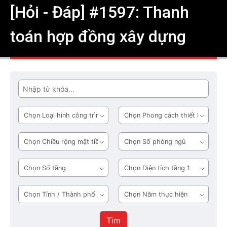
[Hỏi - Đáp] #1597: Thanh
toán hợp đồng xây dựng
Tìm
Loại
Phong
hình
cách
công
thiết
Chiều
Số
trình
kế
rộng
phòng
mặt
ngủ
Số
Diện
tiền
tầng
tích
tầng
Tỉnh
Năm
1
/
thực
Thành
hiện
Tìm