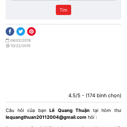
/
thực
Thành
hiện
Tìm
phố
04/02/2019
10/22/2019
4.5/5 - (174 bình chọn)
Câu hỏi của bạn
Lê Quang Thuận
tại hòm thư
lequangthuan20112004@gmail.com
hỏi :