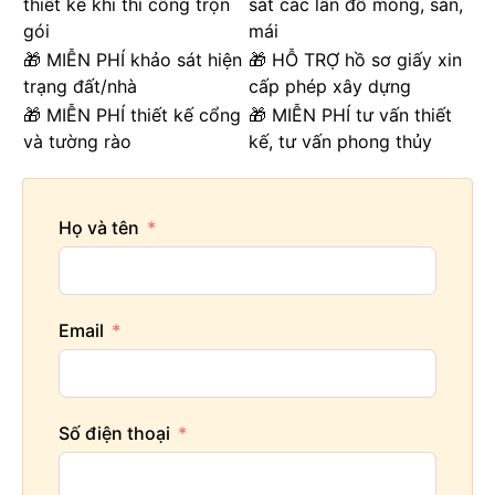
thiết kế khi thi công trọn
sát các lần đổ móng, sàn,
gói
mái
🎁 MIỄN PHÍ khảo sát hiện
🎁 HỖ TRỢ hồ sơ giấy xin
trạng đất/nhà
cấp phép xây dựng
🎁 MIỄN PHÍ thiết kế cổng
🎁 MIỄN PHÍ tư vấn thiết
và tường rào
kế, tư vấn phong thủy
Họ và tên
Email
Số điện thoại