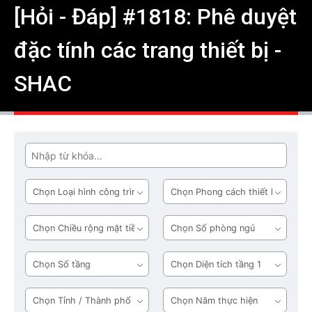
[Hỏi - Đáp] #1818: Phê duyệt
đặc tính các trang thiết bị -
SHAC
Tìm
Loại
Phong
hình
cách
công
thiết
Chiều
Số
trình
kế
rộng
phòng
mặt
ngủ
Số
Diện
tiền
tầng
tích
tầng
Tỉnh
Năm
1