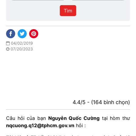
/
thực
Thành
hiện
Tìm
phố
04/02/2019
07/20/2023
4.4/5 - (164 bình chọn)
Câu hỏi của bạn
Nguyễn Quốc Cường
tại hòm thư
nqcuong.q12@tphcm.gov.vn
hỏi :