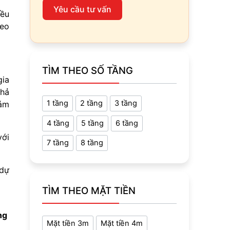
Yêu cầu tư vấn
iều
heo
TÌM THEO SỐ TẦNG
gia
khả
1 tầng
2 tầng
3 tầng
iám
4 tầng
5 tầng
6 tầng
với
7 tầng
8 tầng
 dự
TÌM THEO MẶT TIỀN
ựng
Mặt tiền 3m
Mặt tiền 4m