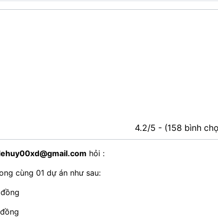
4.2/5 - (158 bình ch
lehuy00xd@gmail.com
hỏi :
trong cùng 01 dự án như sau:
u đồng
u đồng