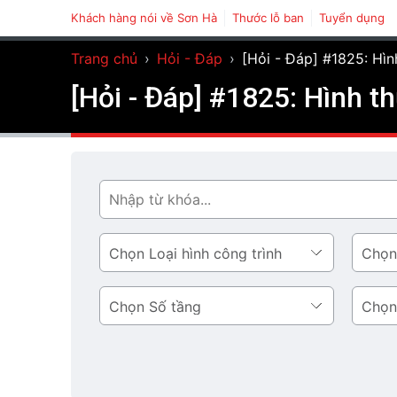
Khách hàng nói về Sơn Hà
Thước lỗ ban
Tuyển dụng
Trang chủ
›
Hỏi - Đáp
›
[Hỏi - Đáp] #1825: Hìn
[Hỏi - Đáp] #1825: Hình th
Tìm
Loại
Phong
hình
cách
công
thiết
Số
Diện
trình
kế
tầng
tích
tầng
1