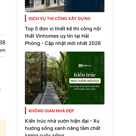
DỊCH VỤ THI CÔNG XÂY DỰNG
Top 5 đơn vị thiết kế thi công nội
thất Vinhomes uy tín tại Hải
38
Phòng - Cập nhật mới nhất 2026
em
,
KHÔNG GIAN NHÀ ĐẸP
Kiến trúc nhà vườn hiện đại - Xu
hướng sống xanh nâng tầm chất
lượng cuộc sống