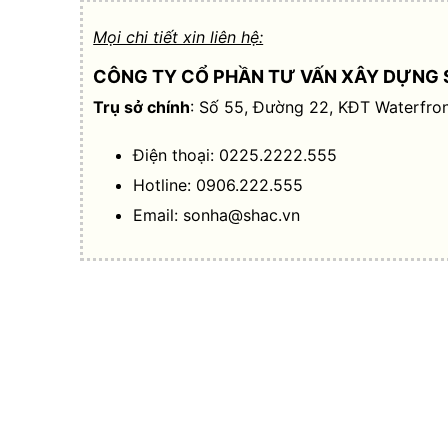
Mọi chi tiết xin liên hệ:
CÔNG TY CỔ PHẦN TƯ VẤN XÂY DỰNG 
Trụ sở chính
: Số 55, Đường 22, KĐT Waterfron
Điện thoại: 0225.2222.555
Hotline: 0906.222.555
Email:
sonha@shac.vn