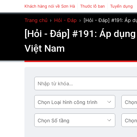
Khách hàng nói về Sơn Hà
Thước lỗ ban
Tuyển dụng
Trang chủ
›
Hỏi - Đáp
›
[Hỏi - Đáp] #191: Áp d
[Hỏi - Đáp] #191: Áp dụng
Việt Nam
Tìm
Loại
Phong
hình
cách
công
thiết
Số
Diện
trình
kế
tầng
tích
tầng