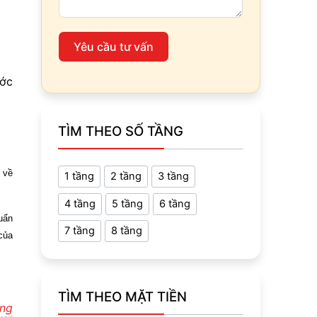
Yêu cầu tư vấn
ước
TÌM THEO SỐ TẦNG
 về
1 tầng
2 tầng
3 tầng
4 tầng
5 tầng
6 tầng
uẩn
7 tầng
8 tầng
của
TÌM THEO MẶT TIỀN
ựng