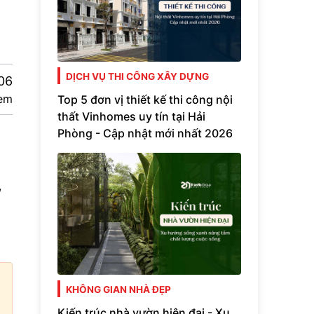
DỊCH VỤ THI CÔNG XÂY DỰNG
06
em
Top 5 đơn vị thiết kế thi công nội
thất Vinhomes uy tín tại Hải
Phòng - Cập nhật mới nhất 2026
,
KHÔNG GIAN NHÀ ĐẸP
Kiến trúc nhà vườn hiện đại - Xu