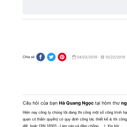
1
04/02/2019
10/22/2019
Chia sẻ
Câu hỏi của bạn
Hà Quang Ngọc
tại hòm thư
ng
Hiện nay công ty chúng tôi đang thi công một số công trình
quan có thẩm quyền) có quy định công tác thiết kế & thi công
đất, hoặc DIN 18303 - Làm ván và dầm chống, ...). Xin hỏi: