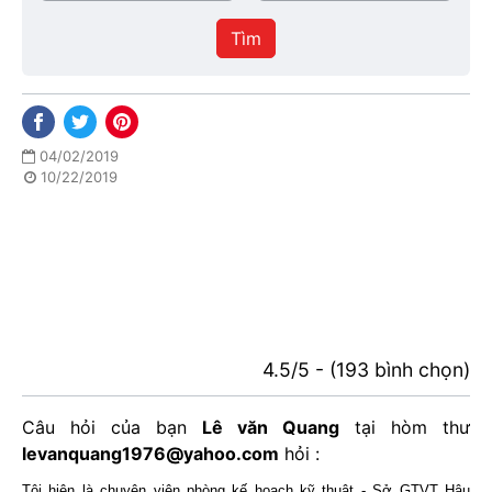
/
thực
Thành
hiện
Tìm
phố
04/02/2019
10/22/2019
4.5/5 - (193 bình chọn)
Câu hỏi của bạn
Lê văn Quang
tại hòm thư
levanquang1976@yahoo.com
hỏi :
Tôi hiện là chuyên viên phòng kế hoạch kỹ thuật - Sở GTVT Hậu