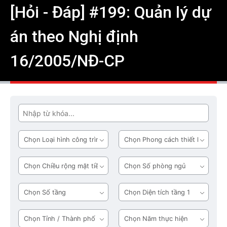
[Hỏi - Đáp] #199: Quản lý dự
án theo Nghị định
16/2005/NĐ-CP
Tìm
Loại
Phong
hình
cách
công
thiết
Chiều
Số
trình
kế
rộng
phòng
mặt
ngủ
Số
Diện
tiền
tầng
tích
tầng
Tỉnh
Năm
1