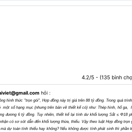
4.2/5 - (135 bình ch
aiviet@gmail.com
hỏi :
 hình thức "trọn gói", Hợp đồng này trị giá trên 88 tỷ đồng. Trong quá trình
ó một số hạng mục (nhưng trên bản vẽ thiết kế có) như: Thép hình, hố ga, l
g đương 6 tỷ đồng. Tuy nhiên, thiết kế lại tính dư khối lượng Sắt ≤ Φ18 p
g nhận có sơ sót dẫn đến khối lượng thừa, thiếu. Vậy theo luật Hợp đồng trọn 
mà dự toán tính thiếu hay không? Nếu không được tính phát sinh thì phần k