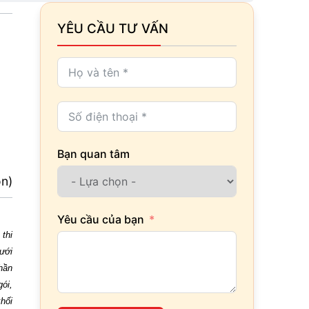
YÊU CẦU TƯ VẤN
Bạn quan tâm
ọn)
Yêu cầu của bạn
 thi
ưới
hần
gói,
hối