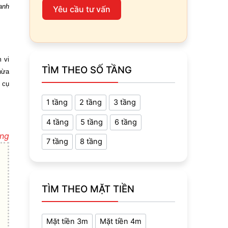
anh
Yêu cầu tư vấn
 vi
TÌM THEO SỐ TẦNG
hừa
 cụ
1 tầng
2 tầng
3 tầng
4 tầng
5 tầng
6 tầng
ựng
7 tầng
8 tầng
TÌM THEO MẶT TIỀN
Mặt tiền 3m
Mặt tiền 4m