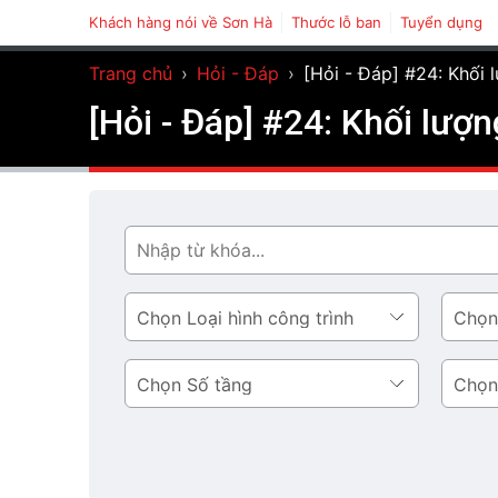
Khách hàng nói về Sơn Hà
Thước lỗ ban
Tuyển dụng
Trang chủ
›
Hỏi - Đáp
›
[Hỏi - Đáp] #24: Khối 
[Hỏi - Đáp] #24: Khối lượn
Tìm
Loại
Phong
hình
cách
công
thiết
Số
Diện
trình
kế
tầng
tích
tầng
1