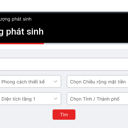
lượng phát sinh
g phát sinh
Chiều
rộng
mặt
Tỉnh
tiền
/
Thành
Tìm
phố