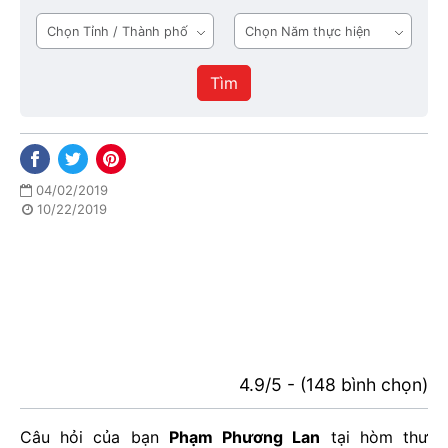
tầng
Tỉnh
Năm
1
/
thực
Thành
hiện
Tìm
phố
04/02/2019
10/22/2019
4.9/5 - (148 bình chọn)
Câu hỏi của bạn
Phạm Phương Lan
tại hòm thư