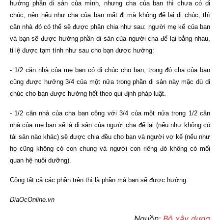
hưởng phần di sản của mình, nhưng cha của bạn thì chưa có di
chúc, nên nếu như cha của bạn mất đi mà không để lại di chúc, thì
căn nhà đó có thể sẽ được phân chia như sau: người mẹ kế của bạn
và bạn sẽ được hưởng phần di sản của người cha để lại bằng nhau,
tỉ lệ được tạm tính như sau cho bạn được hưởng:
- 1/2 căn nhà của mẹ bạn có di chúc cho bạn, trong đó cha của bạn
cũng được hưởng 3/4 của một nửa trong phần di sản này mặc dù di
chúc cho bạn được hưởng hết theo qui định pháp luật.
- 1/2 căn nhà của cha bạn cộng với 3/4 của một nửa trong 1/2 căn
nhà của mẹ bạn sẽ là di sản của người cha để lại (nếu như không có
tài sản nào khác) sẽ được chia đều cho bạn và người vợ kế (nếu như
họ cũng không có con chung và người con riêng đó không có mối
quan hệ nuôi dưỡng).
Cộng tất cả các phần trên thì là phần mà bạn sẽ được hưởng.
DiaOcOnline.vn
Nguồn:
Bộ xây dựng