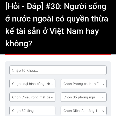
[Hỏi - Đáp] #30: Người sống
ở nước ngoài có quyền thừa
kế tài sản ở Việt Nam hay
không?
Tìm
Loại
Phong
hình
cách
công
thiết
Chiều
Số
trình
kế
rộng
phòng
mặt
ngủ
Số
Diện
tiền
tầng
tích