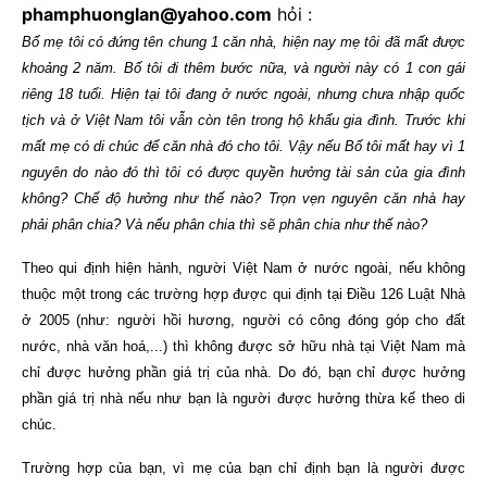
phamphuonglan@yahoo.com
hỏi :
Bố mẹ tôi có đứng tên chung 1 căn nhà, hiện nay mẹ tôi đã mất được
khoảng 2 năm. Bố tôi đi thêm bước nữa, và người này có 1 con gái
riêng 18 tuổi. Hiện tại tôi đang ở nước ngoài, nhưng chưa nhập quốc
tịch và ở Việt
Nam
tôi vẫn còn tên trong hộ khẩu gia đình. Trước khi
mất mẹ có di chúc để căn nhà đó cho tôi. Vậy nếu Bố tôi mất hay vì 1
nguyên do nào đó thì tôi có được quyền hưởng tài sản của gia đình
không? Chế độ hưởng như thế nào? Trọn vẹn nguyên căn nhà hay
phải phân chia? Và nếu phân chia thì sẽ phân chia như thế nào?
Theo qui định hiện hành, người Việt Nam ở nước ngoài, nếu không
thuộc một trong các trường hợp được qui định tại Điều 126 Luật Nhà
ở 2005 (như: người hồi hương, người có công đóng góp cho đất
nước, nhà văn hoá,...) thì không được sở hữu nhà tại Việt Nam mà
chỉ được hưởng phần giá trị của nhà. Do đó, bạn chỉ được hưởng
phần giá trị nhà nếu như bạn là người được hưởng thừa kế theo di
chúc.
Trường hợp của bạn, vì mẹ của bạn chỉ định bạn là người được