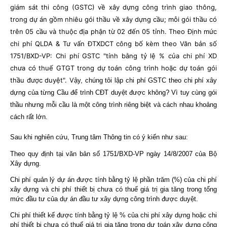
giám sát thi công (GSTC) về xây dựng công trình giao thông,
trong dự án gồm nhiêu gói thầu về xây dựng cầu; mỗi gói thầu có
trên 05 cầu và thuộc địa phận từ 02 đến 05 tỉnh. Theo Định mức
chi phí QLDA & Tư vấn ĐTXDCT công bố kèm theo Văn bản số
1751/BXD-VP: Chi phí GSTC "tính bằng tỷ lệ % của chi phí XD
chưa có thuế GTGT trong dự toán công trình hoặc dự toán gói
thầu được duyệt". V
ậy,
chúng tôi lập chi phí GSTC theo chi phí xây
dựng của từng Cầu để trình CĐT duyệt được không? Vì tuy cùng gói
thầu nhưng mỗi cầu là một công trình riêng biệt và cách nhau khoảng
cách rất lớn.
Sau khi nghiên cứu, Trung tâm Thông tin có ý kiến như sau:
Theo quy định tại văn bản số 1751/BXD-VP ngày 14/8/2007 của Bộ
Xây dựng.
Chi phí quản lý dự án được tính bằng tỷ lệ phần trăm (%) của chi phí
xây dựng và chi phí thiết bị chưa có thuế giá trị gia tăng trong tổng
mức đầu tư của dự án đầu tư xây dựng công trình được duyệt.
Chi phí thiết kế được tính bằng tỷ lệ % của chi phí xây dựng hoặc chi
phí thiết bị chưa có thuế giá trị gia tăng trong dự toán xây dựng công