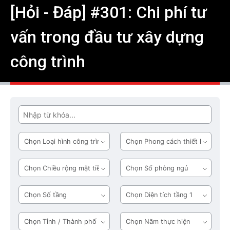
[Hỏi - Đáp] #301: Chi phí tư
vấn trong đầu tư xây dựng
công trình
Tìm
Loại
Phong
hình
cách
công
thiết
Chiều
Số
trình
kế
rộng
phòng
mặt
ngủ
Số
Diện
tiền
tầng
tích
tầng
Tỉnh
Năm
1