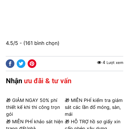
4.5/5 - (161 bình chọn)
4
Lượt xem
Nhận
ưu đãi & tư vấn
🎁 GIẢM NGAY 50% phí
🎁 MIỄN PHÍ kiểm tra giám
thiết kế khi thi công trọn
sát các lần đổ móng, sàn,
gói
mái
🎁 MIỄN PHÍ khảo sát hiện
🎁 HỖ TRỢ hồ sơ giấy xin
trạng đất/nhà
cấp phép xây dựng