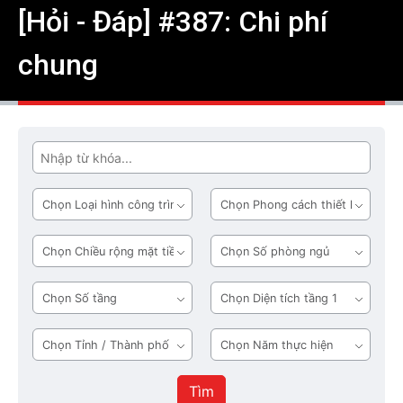
[Hỏi - Đáp] #387: Chi phí
chung
Tìm
Loại
Phong
hình
cách
công
thiết
Chiều
Số
trình
kế
rộng
phòng
mặt
ngủ
Số
Diện
tiền
tầng
tích
tầng
Tỉnh
Năm
1
/
thực
Thành
hiện
Tìm