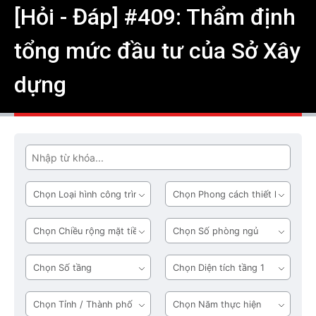
[Hỏi - Đáp] #409: Thẩm định
tổng mức đầu tư của Sở Xây
dựng
Tìm
Loại
Phong
hình
cách
công
thiết
Chiều
Số
trình
kế
rộng
phòng
mặt
ngủ
Số
Diện
tiền
tầng
tích
tầng
Tỉnh
Năm
1