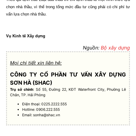
chọn nhà thầu, vì thế trong tổng mức đầu tư cũng phải có chi phí tư
vấn lựa chọn nhà thầu.
Vụ Kinh tế Xây dựng
Nguồn:
Bộ xây dựng
Mọi chi tiết xin liên hệ:
CÔNG TY CỔ PHẦN TƯ VẤN XÂY DỰNG
SƠN HÀ (SHAC)
Trụ sở chính
: Số 55, Đường 22, KĐT Waterfront City, Phường Lê
Chân, TP. Hải Phòng
Điện thoại: 0225.2222.555
Hotline: 0906.222.555
Email:
sonha@shac.vn