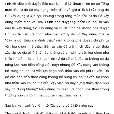
tỉnh về việc phê duyệt Báo cáo kinh tế kỹ thuật (trên cơ sở Tổng
mức đầu tư do Sở xây dựng thẩm định với giá trị là 6,1 tỷ trong đó
CP xây dựng là 4,5 tỷ). Nhưng trong tổng mức đầu tư do Sở xây
dựng thẩm định và UBND tỉnh phê duyệt tại phần Chi phí tư vấn
đầu tư xây dựng, Sở Xây dựng và UBND tỉnh đã không phê duyệt
Chi phí tư vấn lựa chọn nhà thầu
với lý do Sở Xây dựng đưa ra
"đây là gói thầu chỉ định thầu" nên không phê duyệt chi phí tư
vấn lựa chọn nhà thầu, Bên tư vấn đã giải thích đây là gói thầu
xây lắp có giá trị 4,5 tỷ nếu không có chi phí tư vấn lựa chọn nhà
thầu thì bên nào phải thực hiện (vì đa số chủ đầu tư không có đủ
năng lực thực hiện công việc này) nhưng Sở Xây dựng vẫn không
bổ sung chi phí tư vấn lựa chọn nhà thầu vào chi phí tư vấn. Do
đó các bên tiếp theo cũng không bổ sung chi phí tư vấn lựa chọn
nhà thầu vào chi phí tư vấn. Vậy việc Sở Xây dựng thẩm định như
vậy có đúng không? Nếu đúng thì việc lựa chọn nhà thầu trong
trường hợp chỉ định thầu do bên nào thực hiện?
Sau khi xem xét, Vụ Kinh tế Xây dựng có ý kiến như sau:
Theo qui định của Luật đấu thầu thì chỉ định thầu là một hình thức lựa