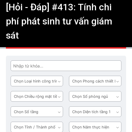
[Hỏi - Đáp] #413: Tính chi
phí phát sinh tư vấn giám
sát
Tìm
Loại
Phong
hình
cách
công
thiết
Chiều
Số
trình
kế
rộng
phòng
mặt
ngủ
Số
Diện
tiền
tầng
tích
tầng
Tỉnh
Năm
1