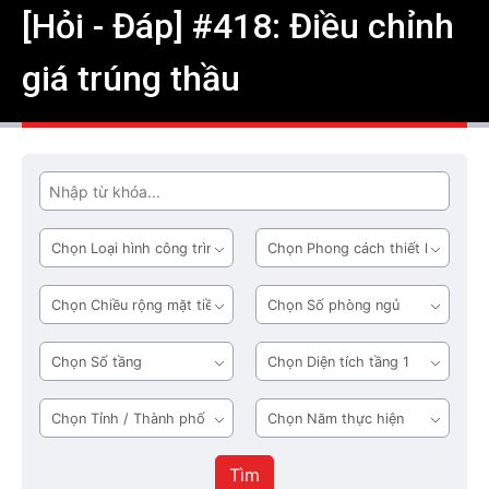
[Hỏi - Đáp] #418: Điều chỉnh
giá trúng thầu
Tìm
Loại
Phong
hình
cách
công
thiết
Chiều
Số
trình
kế
rộng
phòng
mặt
ngủ
Số
Diện
tiền
tầng
tích
tầng
Tỉnh
Năm
1
/
thực
Thành
hiện
Tìm