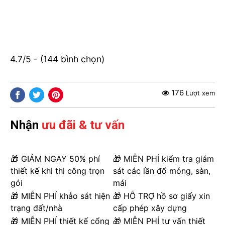
4.7/5 - (144 bình chọn)
176
Lượt xem
Nhận
ưu đãi & tư vấn
🎁 GIẢM NGAY 50% phí
🎁 MIỄN PHÍ kiểm tra giám
thiết kế khi thi công trọn
sát các lần đổ móng, sàn,
gói
mái
🎁 MIỄN PHÍ khảo sát hiện
🎁 HỖ TRỢ hồ sơ giấy xin
trạng đất/nhà
cấp phép xây dựng
🎁 MIỄN PHÍ thiết kế cổng
🎁 MIỄN PHÍ tư vấn thiết