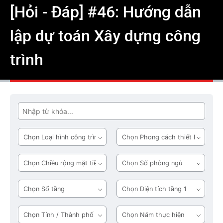
[Hỏi - Đáp] #46: Hướng dẫn
lập dự toán Xây dựng công
trình
Tìm
Loại
Phong
hình
cách
công
thiết
Chiều
Số
trình
kế
rộng
phòng
mặt
ngủ
Số
Diện
tiền
tầng
tích
tầng
Tỉnh
Năm
1