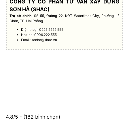
CÔNG TY CỔ PHẦN TƯ VẤN XÂY DỰNG
SƠN HÀ (SHAC)
Trụ sở chính
: Số 55, Đường 22, KĐT Waterfront City, Phường Lê
Chân, TP. Hải Phòng
Điện thoại: 0225.2222.555
Hotline: 0906.222.555
Email:
sonha@shac.vn
4.8/5 - (182 bình chọn)