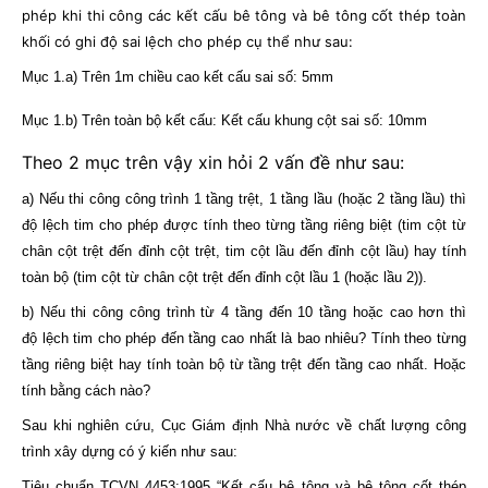
phép khi thi công các kết cấu bê tông và bê tông cốt thép toàn
khối có ghi độ sai lệch cho phép cụ thể như sau:
Mục 1.a) Trên 1m chiều cao kết cấu sai số: 5mm
Mục 1.b) Trên toàn bộ kết cấu: Kết cấu khung cột sai số: 10mm
Theo 2 mục trên vậy xin hỏi 2 vấn đề như sau:
a) Nếu thi công công trình 1 tầng trệt, 1 tầng lầu (hoặc 2 tầng lầu) thì
độ lệch tim cho phép được tính theo từng tầng riêng biệt (tim cột từ
chân cột trệt đến đỉnh cột trệt, tim cột lầu đến đỉnh cột lầu) hay tính
toàn bộ (tim cột từ chân cột trệt đến đỉnh cột lầu 1 (hoặc lầu 2)).
b) Nếu thi công công trình từ 4 tầng đến 10 tầng hoặc cao hơn thì
độ lệch tim cho phép đến tầng cao nhất là bao nhiêu? Tính theo từng
tầng riêng biệt hay tính toàn bộ từ tầng trệt đến tầng cao nhất. Hoặc
tính bằng cách nào?
Sau khi nghiên cứu, Cục Giám định Nhà nước về chất lượng công
trình xây dựng có ý kiến như sau:
Tiêu chuẩn TCVN 4453:1995 “Kết cấu bê tông và bê tông cốt thép