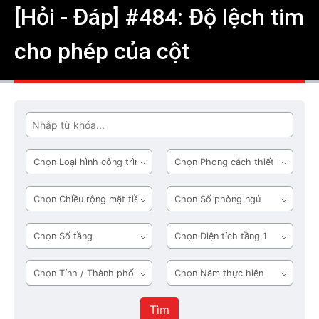
[Hỏi - Đáp] #484: Độ lệch tim
cho phép của cột
Tìm
Loại
Phong
hình
cách
công
thiết
Chiều
Số
trình
kế
rộng
phòng
mặt
ngủ
Số
Diện
tiền
tầng
tích
tầng
Tỉnh
Năm
1
/
thực
Thành
hiện
Tìm