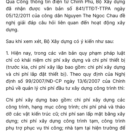
Qua Cổng thông tin điện tử Chính Phủ, Bộ Xây dựng
đã nhận được văn bản số 841/TTĐT-TTPA ngày
05/12/2011 của công dân Nguyen The Ngoc Chau đề
nghị giải đáp câu hỏi liên quan đến hoạt động xây
dựng.
Sau khi xem xét, Bộ Xây dựng có ý kiến như sau:
1. Hiện nay, trong các văn bản quy phạm pháp luật
chỉ có khái niệm chi phí xây dựng và chi phí thiết bị
(trước kia, chi phí xây lắp bao gồm: chi phí xây dựng
và chi phí lắp đặt thiết bị). Theo quy định của Nghị
định số 99/2007/NĐ-CP ngày 13/6/2007 của Chính
phủ về quản lý chi phí đầu tư xây dựng công trình thì:
Chi phí xây dựng bao gồm: chi phí xây dựng các
công trình, hạng mục công trình; chi phí phá và tháo
dỡ các vật kiến trúc cũ; chi phí san lấp mặt bằng xây
dựng; chi phí xây dựng công trình tạm, công trình
phụ trợ phục vụ thi công; nhà tạm tại hiện trường để