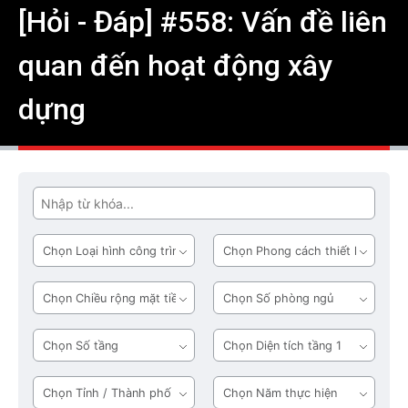
[Hỏi - Đáp] #558: Vấn đề liên
quan đến hoạt động xây
dựng
Tìm
Loại
Phong
hình
cách
công
thiết
Chiều
Số
trình
kế
rộng
phòng
mặt
ngủ
Số
Diện
tiền
tầng
tích
tầng
Tỉnh
Năm
1