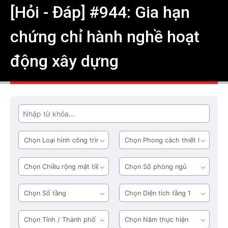
[Hỏi - Đáp] #944: Gia hạn
chứng chỉ hành nghề hoạt
động xây dựng
Tìm
Loại
Phong
hình
cách
công
thiết
Chiều
Số
trình
kế
rộng
phòng
mặt
ngủ
Số
Diện
tiền
tầng
tích
tầng
Tỉnh
Năm
1