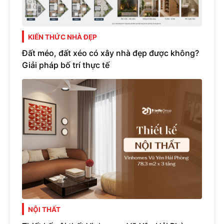
KIẾN THỨC NHÀ ĐẸP
Đất méo, đất xéo có xây nhà đẹp được không?
Giải pháp bố trí thực tế
NỘI THẤT