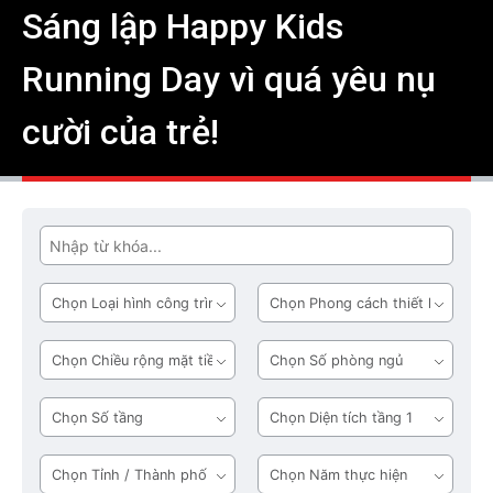
Sáng lập Happy Kids
Running Day vì quá yêu nụ
cười của trẻ!
Tìm
Loại
Phong
hình
cách
công
thiết
Chiều
Số
trình
kế
rộng
phòng
mặt
ngủ
Số
Diện
tiền
tầng
tích
tầng
Tỉnh
Năm
1