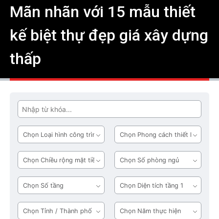
Mãn nhãn với 15 mẫu thiết
kế biệt thự đẹp giá xây dựng
thấp
Tìm
Loại
Phong
hình
cách
công
thiết
Chiều
Số
trình
kế
rộng
phòng
mặt
ngủ
Số
Diện
tiền
tầng
tích
tầng
Tỉnh
Năm
1