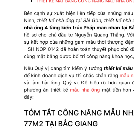
THIẾT KẾ MẶT BẰNG CÔNG NĂNG MẪU NHÀ ỐNG K
Bên cạnh sự xuất hiện liên tiếp của những mẫ
Ninh,
thiết kế nhà ống tại Sài Gòn, thiết kế nhà
nhà ống 4 tầng kiến trúc Pháp mãn nhãn tại B
hồ sơ cho chủ đầu tư Nguyễn Quang Thắng. Với
sự kết hợp của những gam màu thời thượng đậm c
– SH NOP 0142 đã hoàn toàn thuyết phục chủ đầ
cùng mặt bằng được bố trí công năng khoa học, 
Nếu Quý vị đang tìm kiếm ý tưởng
thiết kế mẫ
để kinh doanh dịch vụ thì chắc chắn rằng
mẫu n
và làm hài lòng Quý vị. Để hiểu rõ hơn quan
phương án thiết kế
mẫu nhà ống
mặt tiền hơn 
đây:
TÓM TẮT CÔNG NĂNG MẪU NHÀ
77M2 TẠI BẮC GIANG