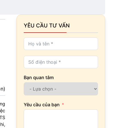
YÊU CẦU TƯ VẤN
Bạn quan tâm
ọn)
ựng
Yêu cầu của bạn
iệc
KTS
hi,