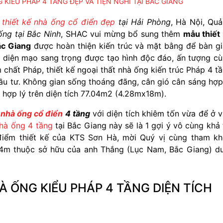
IỂU PHÁP 4 TẦNG ĐẸP VÀ TIỆN NGHI TẠI BẮC GIANG
u
thiết kế nhà ống cổ điển đẹp
tại Hải Phòng
, Hà Nội, Qu
 ống tại Bắc Ninh
, SHAC vui mừng bổ sung thêm
mẫu thiết
ắc Giang
được hoàn thiện kiến trúc và mặt bằng để bàn g
 diện mạo sang trọng được tạo hình độc đáo, ấn tượng c
hất Pháp, thiết kế ngoại thất nhà ống kiến trúc Pháp 4 t
u tư. Không gian sống thoáng đãng, cân gió cân sáng hợp
hợp lý trên diện tích 77.04m2 (4.28mx18m).
u
nhà ống cổ điển
4 tầng
với diện tích khiêm tốn vừa để ở 
hà ống 4 tầng
tại Bắc Giang này sẽ là 1 gợi ý vô cùng khả 
 điểm thiết kế của KTS Sơn Hà, mời Quý vị cùng tham k
4m thuộc sở hữu của anh Thắng (Lục Nam, Bắc Giang) d
 ỐNG KIỂU PHÁP 4 TẦNG DIỆN TÍCH