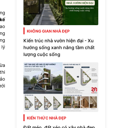
ảng
 kế
iao
KHÔNG GIAN NHÀ ĐẸP
ùng
ầng
Kiến trúc nhà vườn hiện đại - Xu
 lý
hướng sống xanh nâng tầm chất
lượng cuộc sống
vừa
thi
hảo
ưới
KIẾN THỨC NHÀ ĐẸP
Đất méo, đất xéo có xây nhà đẹp