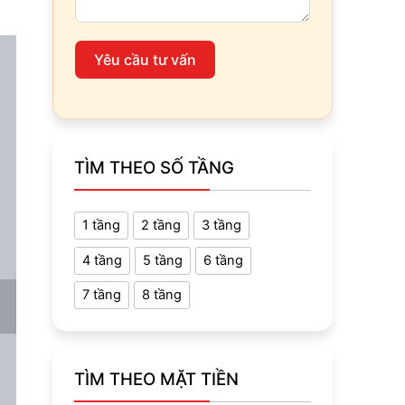
Yêu cầu tư vấn
TÌM THEO SỐ TẦNG
1 tầng
2 tầng
3 tầng
4 tầng
5 tầng
6 tầng
7 tầng
8 tầng
TÌM THEO MẶT TIỀN