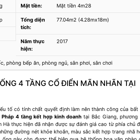
g
Mặt tiền:
Mặt tiền 4m28
áp
Tổng diện
77.04m2 (4.28mx18m)
tích:
Năm thực
2017
hiện:
, phòng bếp ăn, phòng ngủ, sân phơi, sân chơi
 ỐNG 4 TẦNG CỔ ĐIỂN MÃN NHÃN TẠI
yếu tố có tính chất quyết định làm nên thành công của bất
 Pháp 4 tầng kết hợp kinh doanh
tại Bắc Giang, phương
ơn Hà thực hiện đã nhận được sự đánh giá cao từ phía chủ 
 những đường nét khỏe khoắn, màu sắc kết hợp trang nhã 
 ống này còn được thể hiện qua hệ thống hoa văn phào 