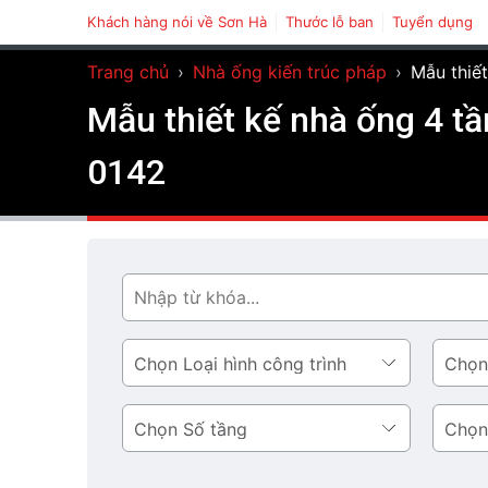
Khách hàng nói về Sơn Hà
Thước lỗ ban
Tuyển dụng
Trang chủ
›
Nhà ống kiến trúc pháp
›
Mẫu thiế
Mẫu thiết kế nhà ống 4 t
0142
Tìm
Loại
Phong
hình
cách
công
thiết
Số
Diện
trình
kế
tầng
tích
tầng