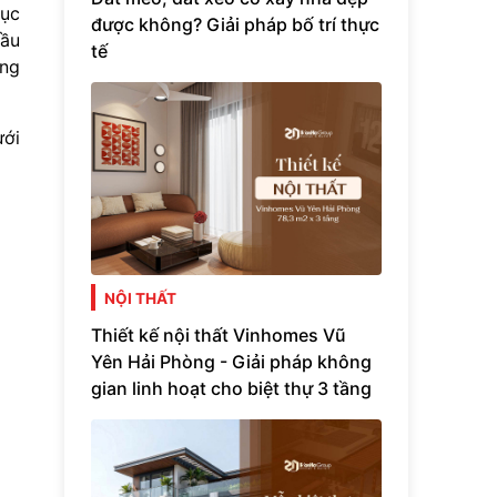
cục
được không? Giải pháp bố trí thực
cầu
tế
ống
ưới
NỘI THẤT
Thiết kế nội thất Vinhomes Vũ
Yên Hải Phòng - Giải pháp không
gian linh hoạt cho biệt thự 3 tầng