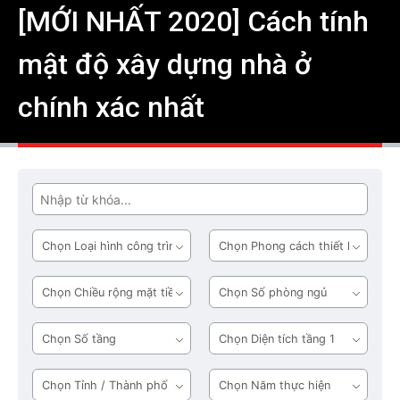
[MỚI NHẤT 2020] Cách tính
mật độ xây dựng nhà ở
chính xác nhất
Tìm
Loại
Phong
hình
cách
công
thiết
Chiều
Số
trình
kế
rộng
phòng
mặt
ngủ
Số
Diện
tiền
tầng
tích
tầng
Tỉnh
Năm
1