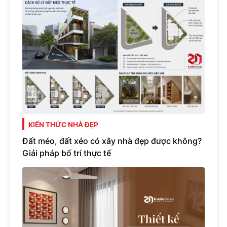
KIẾN THỨC NHÀ ĐẸP
Đất méo, đất xéo có xây nhà đẹp được không?
Giải pháp bố trí thực tế