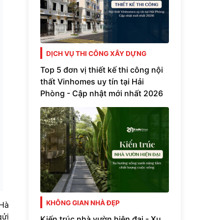
DỊCH VỤ THI CÔNG XÂY DỰNG
Top 5 đơn vị thiết kế thi công nội
thất Vinhomes uy tín tại Hải
Phòng - Cập nhật mới nhất 2026
KHÔNG GIAN NHÀ ĐẸP
 Hà
gửi
Kiến trúc nhà vườn hiện đại - Xu