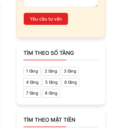
Yêu cầu tư vấn
TÌM THEO SỐ TẦNG
1 tầng
2 tầng
3 tầng
4 tầng
5 tầng
6 tầng
7 tầng
8 tầng
TÌM THEO MẶT TIỀN