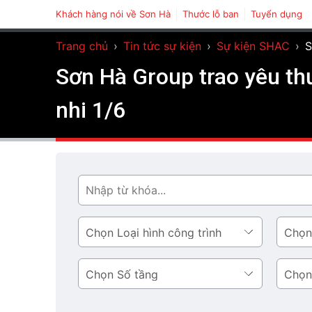
Khách hàng nói về Sơn Hà
Thước lỗ ban
Tuyển dụng
Trang chủ
›
Tin tức sự kiện
›
Sự kiện SHAC
›
S
Sơn Hà Group trao yêu thư
nhi 1/6
Tìm
Loại
Phong
hình
cách
công
thiết
Số
Diện
trình
kế
tầng
tích
tầng