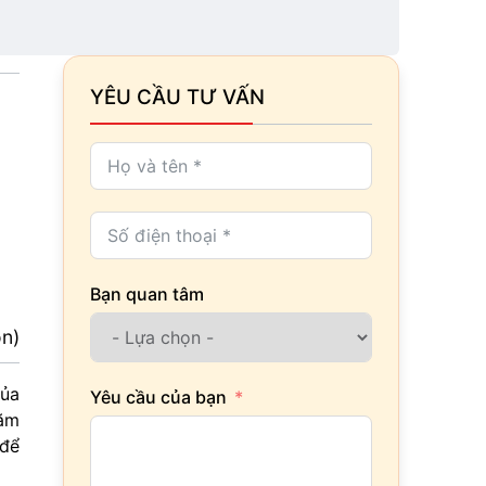
YÊU CẦU TƯ VẤN
Bạn quan tâm
ọn)
của
Yêu cầu của bạn
năm
 để