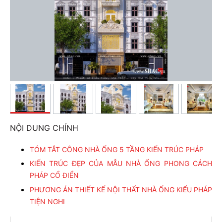
NỘI DUNG CHÍNH
TÓM TẮT CÔNG NHÀ ỐNG 5 TẦNG KIẾN TRÚC PHÁP
KIẾN TRÚC ĐẸP CỦA MẪU NHÀ ỐNG PHONG CÁCH
PHÁP CỔ ĐIỂN
PHƯƠNG ÁN THIẾT KẾ NỘI THẤT NHÀ ỐNG KIỂU PHÁP
TIỆN NGHI