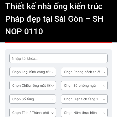
Thiết kế nhà ống kiến trúc
Pháp đẹp tại Sài Gòn – SH
NOP 0110
Tìm
Loại
Phong
hình
cách
công
thiết
Chiều
Số
trình
kế
rộng
phòng
mặt
ngủ
Số
Diện
tiền
tầng
tích
tầng
Tỉnh
Năm
1