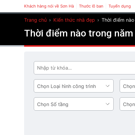
Khách hàng nói về Sơn Hà
Thước lỗ ban
Tuyển dụng
Trang chủ
›
Kiến thức nhà đẹp
›
Thời điểm nào 
Thời điểm nào trong năm 
Tìm
Loại
Phong
hình
cách
công
thiết
Số
Diện
trình
kế
tầng
tích
tầng
1