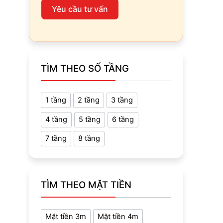
Yêu cầu tư vấn
TÌM THEO SỐ TẦNG
1 tầng
2 tầng
3 tầng
4 tầng
5 tầng
6 tầng
7 tầng
8 tầng
TÌM THEO MẶT TIỀN
Mặt tiền 3m
Mặt tiền 4m