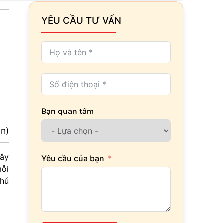
YÊU CẦU TƯ VẤN
Bạn quan tâm
ọn)
xây
Yêu cầu của bạn
mỗi
chú