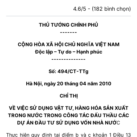
4.6/5 - (182 bình chọn)
THỦ TƯỚNG CHÍNH PHỦ
-------
CỘNG HÒA XÃ HỘI CHỦ NGHĨA VIỆT NAM
Độc lập – Tự do – Hạnh phúc
--------------
Số: 494/CT-TTg
Hà Nội, ngày 20 tháng 04 năm 2010
CHỈ THỊ
VỀ VIỆC SỬ DỤNG VẬT TƯ, HÀNG HÓA SẢN XUẤT
TRONG NƯỚC TRONG CÔNG TÁC ĐẤU THẦU CÁC
DỰ ÁN ĐẦU TƯ SỬ DỤNG VỐN NHÀ NƯỚ
C
Thực hiện quy định tại điểm b và c khoản 1 Điều 13