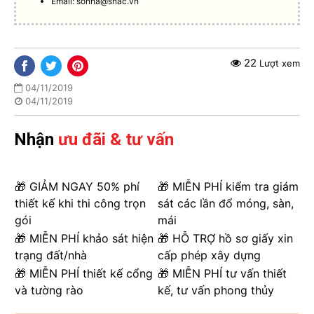
Email:
sonha@shac.vn
22
Lượt xem
04/11/2019
04/11/2019
Nhận
ưu đãi & tư vấn
🎁 GIẢM NGAY 50% phí
🎁 MIỄN PHÍ kiểm tra giám
thiết kế khi thi công trọn
sát các lần đổ móng, sàn,
gói
mái
🎁 MIỄN PHÍ khảo sát hiện
🎁 HỖ TRỢ hồ sơ giấy xin
trạng đất/nhà
cấp phép xây dựng
🎁 MIỄN PHÍ thiết kế cổng
🎁 MIỄN PHÍ tư vấn thiết
và tường rào
kế, tư vấn phong thủy