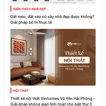
KIẾN THỨC NHÀ ĐẸP
Đất méo, đất xéo có xây nhà đẹp được không?
Giải pháp bố trí thực tế
NỘI THẤT
Thiết kế nội thất Vinhomes Vũ Yên Hải Phòng -
Giải pháp không gian linh hoạt cho biệt thự 3