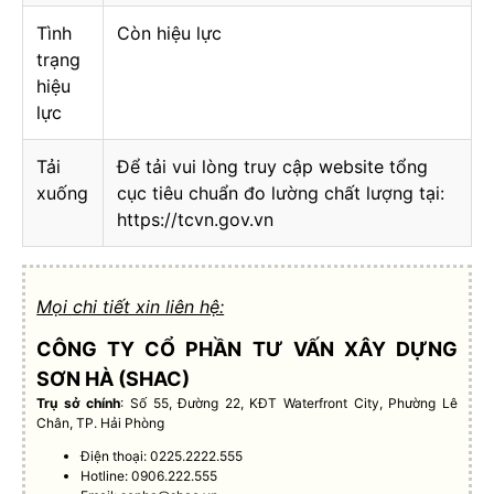
Tình
Còn hiệu lực
trạng
hiệu
lực
Tải
Để tải vui lòng truy cập website tổng
xuống
cục tiêu chuẩn đo lường chất lượng tại:
https://tcvn.gov.vn
Mọi chi tiết xin liên hệ:
CÔNG TY CỔ PHẦN TƯ VẤN XÂY DỰNG
SƠN HÀ (SHAC)
Trụ sở chính
: Số 55, Đường 22, KĐT Waterfront City, Phường Lê
Chân, TP. Hải Phòng
Điện thoại: 0225.2222.555
Hotline: 0906.222.555