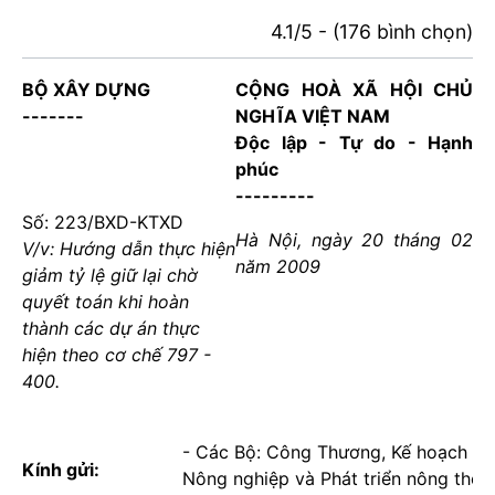
4.1/5 - (176 bình chọn)
BỘ XÂY DỰNG
CỘNG HOÀ XÃ HỘI CHỦ
-------
NGHĨA VIỆT NAM
Độc lập - Tự do - Hạnh
phúc
---------
Số: 223/BXD-KTXD
Hà Nội, ngày 20 tháng 02
V/v: Hướng dẫn thực hiện
năm 2009
giảm tỷ lệ giữ lại chờ
quyết toán khi hoàn
thành các dự án thực
hiện theo cơ chế 797 -
400.
- Các Bộ: Công Thương, Kế hoạch và 
Kính gửi:
Nông nghiệp và Phát triển nông thôn