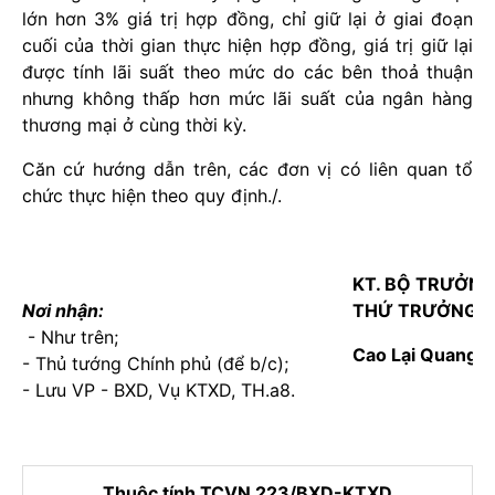
lớn hơn 3% giá trị hợp đồng, chỉ giữ lại ở giai đoạn
cuối của thời gian thực hiện hợp đồng, giá trị giữ lại
được tính lãi suất theo mức do các bên thoả thuận
nhưng không thấp hơn mức lãi suất của ngân hàng
thương mại ở cùng thời kỳ.
Căn cứ hướng dẫn trên, các đơn vị có liên quan tổ
chức thực hiện theo quy định./.
KT. BỘ TRƯỞNG
Nơi nhận:
THỨ TRƯỞNG
- Như trên;
Cao Lại Quang
- Thủ tướng Chính phủ (để b/c);
- Lưu VP - BXD, Vụ KTXD, TH.a8.
Thuộc tính TCVN 223/BXD-KTXD