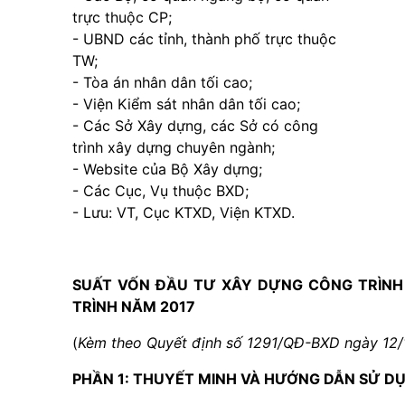
trực thuộc CP;
- UBND các tỉnh, thành phố trực thuộc
TW;
- Tòa án nhân dân tối cao;
- Viện Kiểm sát nhân dân tối cao;
- Các Sở Xây dựng, các Sở có công
trình xây dựng chuyên ngành;
- Website của Bộ Xây dựng;
- Các Cục, Vụ thuộc BXD;
- Lưu: VT, Cục KTXD, Viện KTXD.
SUẤT VỐN ĐẦU TƯ XÂY DỰNG CÔNG TRÌNH
TRÌNH NĂM 2017
(
Kèm theo Quyết định số 1291/QĐ-BXD ngày 12/
PHẦN 1: THUYẾT MINH VÀ HƯỚNG DẪN SỬ D