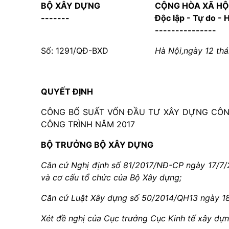
BỘ XÂY DỰNG
CỘNG HÒA XÃ HỘ
-------
Độc lập - Tự do -
---------------
Số: 1291/QĐ-BXD
Hà Nội,ngày 12 th
QUYẾT ĐỊNH
CÔNG BỐ SUẤT VỐN ĐẦU TƯ XÂY DỰNG CÔNG
CÔNG TRÌNH NĂM 2017
BỘ TRƯỞNG BỘ XÂY DỰNG
Căn cứ Nghị định số 81/2017/NĐ-CP ngày 17/7/2
và cơ cấu tổ chức của Bộ Xây dựng;
Căn cứ Luật Xây dựng số 50/2014/QH13 ngày 18
Xét đề nghị của Cục trưởng Cục Kinh tế xây dựn