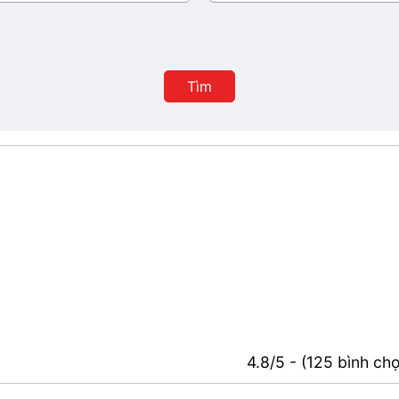
ban
hành
Tìm
4.8/5 - (125 bình ch