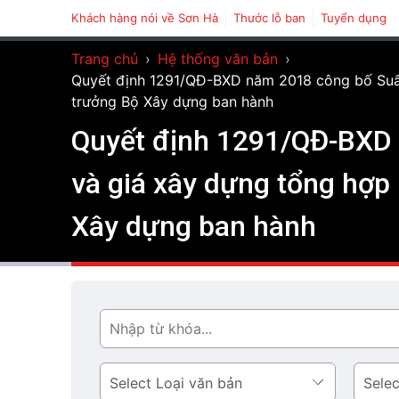
Khách hàng nói về Sơn Hà
Thước lỗ ban
Tuyển dụng
Trang chủ
›
Hệ thống văn bản
›
Quyết định 1291/QĐ-BXD năm 2018 công bố Suất 
trưởng Bộ Xây dựng ban hành
Quyết định 1291/QĐ-BXD 
và giá xây dựng tổng hợp
Xây dựng ban hành
Tìm
Loại
Lĩnh
văn
vực