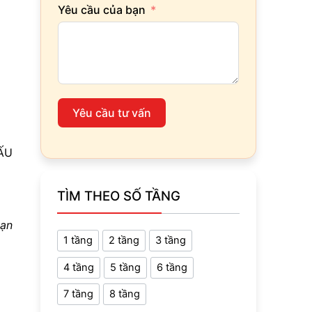
Yêu cầu của bạn
Yêu cầu tư vấn
ẤU
TÌM THEO SỐ TẦNG
hạn
1 tầng
2 tầng
3 tầng
4 tầng
5 tầng
6 tầng
7 tầng
8 tầng