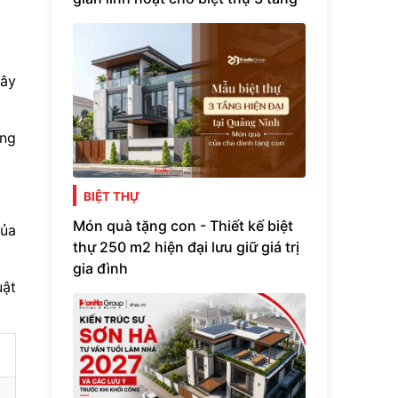
xây
ớng
BIỆT THỰ
Món quà tặng con - Thiết kế biệt
của
thự 250 m2 hiện đại lưu giữ giá trị
gia đình
uật