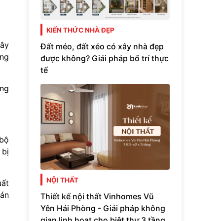
KIẾN THỨC NHÀ ĐẸP
xây
Đất méo, đất xéo có xây nhà đẹp
ông
được không? Giải pháp bố trí thực
tế
ụng
 bộ
 bị
NỘI THẤT
uất
oán
Thiết kế nội thất Vinhomes Vũ
Yên Hải Phòng - Giải pháp không
gian linh hoạt cho biệt thự 3 tầng