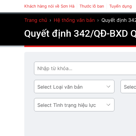
Khách hàng nói về Sơn Hà
Thước lỗ ban
Tuyển dụng
Trang chủ
›
Hệ thống văn bản
›
Quyết định 34
Quyết định 342/QĐ-BXD Qu
Tìm
Loại
Lĩnh
văn
vực
bản
Tình
trạng
hiệu
lực