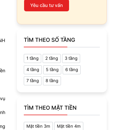
Yêu cầu tư vấn
TÌM THEO SỐ TẦNG
NH
1 tầng
2 tầng
3 tầng
4 tầng
5 tầng
6 tầng
yền
7 tầng
8 tầng
 vụ
TÌM THEO MẶT TIỀN
ính
ởng
Mặt tiền 3m
Mặt tiền 4m