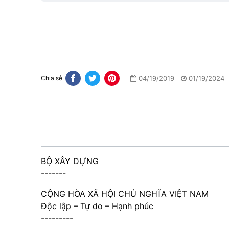
04/19/2019
01/19/2024
Chia sẻ
BỘ XÂY DỰNG
-------
CỘNG HÒA XÃ HỘI CHỦ NGHĨA VIỆT NAM
Độc lập – Tự do – Hạnh phúc
---------