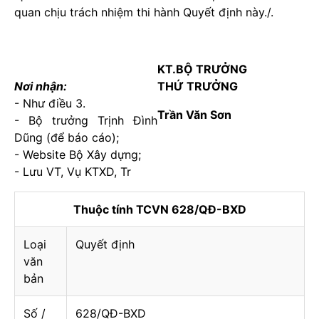
quan chịu trách nhiệm thi hành Quyết định này./.
KT.BỘ TRƯỞNG
Nơi nhận:
THỨ TRƯỞNG
- Như điều 3.
Trần Văn Sơn
- Bộ trưởng Trịnh Đình
Dũng (để báo cáo);
- Website Bộ Xây dựng;
- Lưu VT, Vụ KTXD, Tr
Thuộc tính TCVN 628/QĐ-BXD
Loại
Quyết định
văn
bản
Số /
628/QĐ-BXD