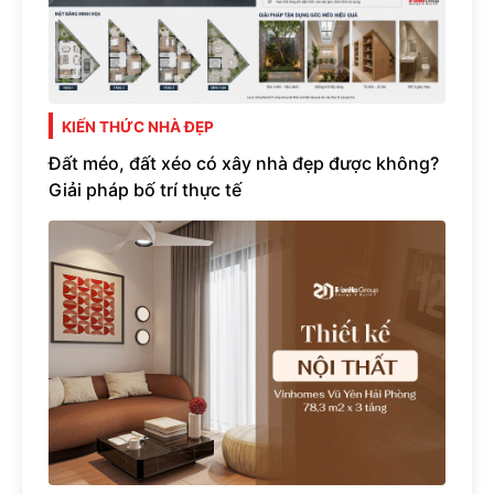
KIẾN THỨC NHÀ ĐẸP
Đất méo, đất xéo có xây nhà đẹp được không?
Giải pháp bố trí thực tế