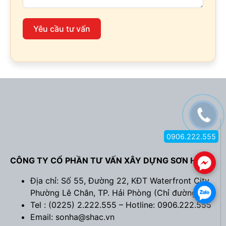
Yêu cầu tư vấn
0906.222.555
CÔNG TY CỔ PHẦN TƯ VẤN XÂY DỰNG SƠN HÀ
.
Địa chỉ: Số 55, Đường 22, KĐT Waterfront City,
.
Phường Lê Chân, TP. Hải Phòng (
Chỉ đường
)
Tel : (0225) 2.222.555 – Hotline: 0906.222.555
Email: sonha@shac.vn