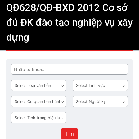
QĐ628/QĐ-BXD 2012 Cơ sở
đủ ĐK đào tạo nghiệp vụ xây
dựng
Tìm
Loại
Lĩnh
văn
vực
bản
Cơ
Người
quan
ký
ban
Tình
hành
trạng
hiệu
Tìm
lực