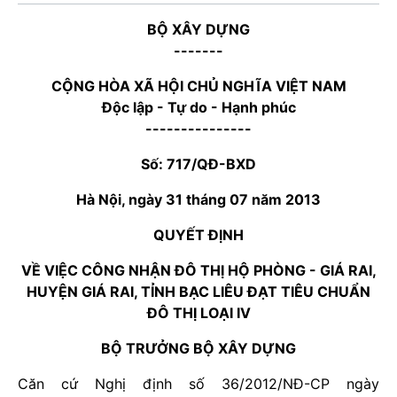
BỘ XÂY DỰNG
-------
CỘNG HÒA XÃ HỘI CHỦ NGHĨA VIỆT NAM
Độc lập - Tự do - Hạnh phúc
---------------
Số: 717/QĐ-BXD
Hà Nội, ngày 31 tháng 07 năm 2013
QUYẾT ĐỊNH
VỀ VIỆC CÔNG NHẬN ĐÔ THỊ HỘ PHÒNG - GIÁ RAI,
HUYỆN GIÁ RAI, TỈNH BẠC LIÊU ĐẠT TIÊU CHUẨN
ĐÔ THỊ LOẠI IV
BỘ TRƯỞNG BỘ XÂY DỰNG
Căn cứ Nghị định số 36/2012/NĐ-CP ngày