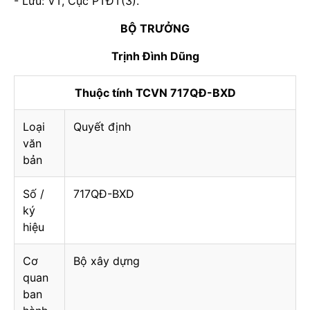
- Lưu: VT, Cục PTĐT(3).
BỘ TRƯỞNG
Trịnh Đình Dũng
Thuộc tính TCVN 717QĐ-BXD
Loại
Quyết định
văn
bản
Số /
717QĐ-BXD
ký
hiệu
Cơ
Bộ xây dựng
quan
ban