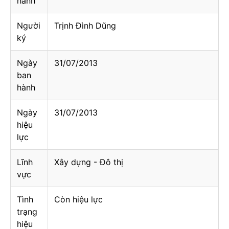
hành
Người
Trịnh Đình Dũng
ký
Ngày
31/07/2013
ban
hành
Ngày
31/07/2013
hiệu
lực
Lĩnh
Xây dựng - Đô thị
vực
Tình
Còn hiệu lực
trạng
hiệu