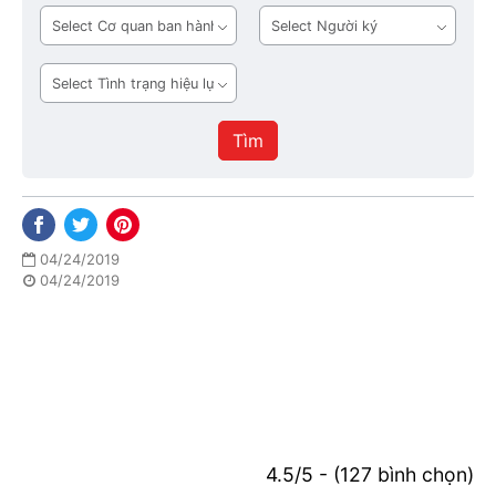
bản
Cơ
Người
quan
ký
ban
Tình
hành
trạng
hiệu
Tìm
lực
04/24/2019
04/24/2019
4.5/5 - (127 bình chọn)