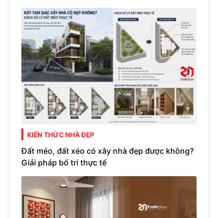
KIẾN THỨC NHÀ ĐẸP
Đất méo, đất xéo có xây nhà đẹp được không?
Giải pháp bố trí thực tế