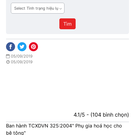
ban
Tình
hành
trạng
hiệu
Tìm
lực
05/09/2019
05/09/2019
4.1/5 - (104 bình chọn)
Ban hành TCXDVN 325:2004" Phụ gia hoá học cho
bê tông"