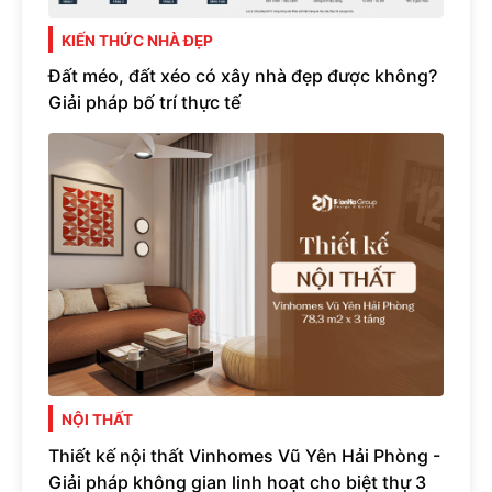
KIẾN THỨC NHÀ ĐẸP
Đất méo, đất xéo có xây nhà đẹp được không?
Giải pháp bố trí thực tế
NỘI THẤT
Thiết kế nội thất Vinhomes Vũ Yên Hải Phòng -
Giải pháp không gian linh hoạt cho biệt thự 3