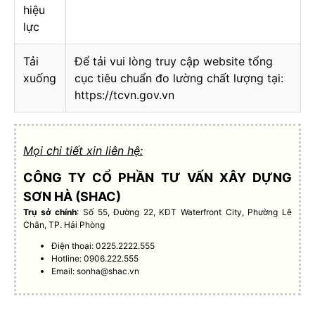
hiệu
lực
Tải
Để tải vui lòng truy cập website tổng
xuống
cục tiêu chuẩn đo lường chất lượng tại:
https://tcvn.gov.vn
Mọi chi tiết xin liên hệ:
CÔNG TY CỔ PHẦN TƯ VẤN XÂY DỰNG
SƠN HÀ (SHAC)
Trụ sở chính
: Số 55, Đường 22, KĐT Waterfront City, Phường Lê
Chân, TP. Hải Phòng
Điện thoại: 0225.2222.555
Hotline: 0906.222.555
Email:
sonha@shac.vn