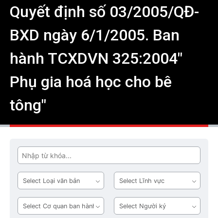
Quyết định số 03/2005/QĐ-
BXD ngày 6/1/2005. Ban
hành TCXDVN 325:2004"
Phụ gia hoá học cho bê
tông"
Tìm
Loại
Lĩnh
văn
vực
bản
Cơ
Người
quan
ký