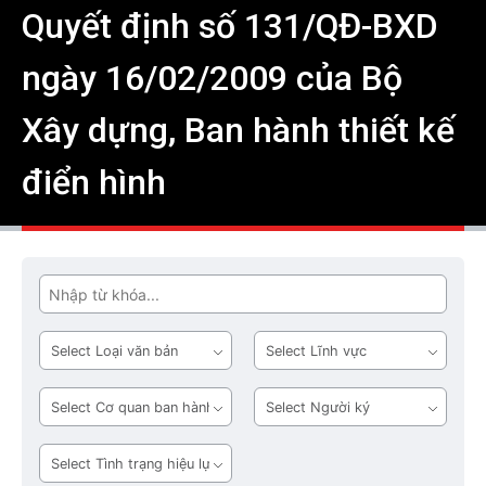
Quyết định số 131/QĐ-BXD
ngày 16/02/2009 của Bộ
Xây dựng, Ban hành thiết kế
điển hình
Tìm
Loại
Lĩnh
văn
vực
bản
Cơ
Người
quan
ký
ban
Tình
hành
trạng