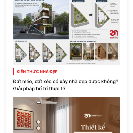
KIẾN THỨC NHÀ ĐẸP
Đất méo, đất xéo có xây nhà đẹp được không?
Giải pháp bố trí thực tế