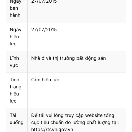
Ngày
27/07/2015
ban
hành
Ngày
27/07/2015
hiệu
lực
Lĩnh
Nhà ở và thị trường bất động sản
vực
Tình
Còn hiệu lực
trạng
hiệu
lực
Tải
Để tải vui lòng truy cập website tổng
xuống
cục tiêu chuẩn đo lường chất lượng tại:
https://tcvn.gov.vn