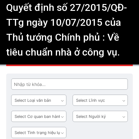
Quyết định số 27/2015/QĐ-
TTg ngày 10/07/2015 của
Thủ tướng Chính phủ : Về
tiêu chuẩn nhà ở công vụ.
Tìm
Loại
Lĩnh
văn
vực
bản
Cơ
Người
quan
ký
ban
Tình
hành
trạng