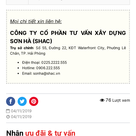
Mọi chi tiết xin liên hệ:
CÔNG TY CỔ PHẦN TƯ VẤN XÂY DỰNG
SƠN HÀ (SHAC)
Trụ sở chính
: Số 55, Đường 22, KĐT Waterfront City, Phường Lê
Chân, TP. Hải Phòng
Điện thoại: 0225.2222.555
Hotline: 0906.222.555
Email:
sonha@shac.vn
76
Lượt xem
04/11/2019
04/11/2019
Nhận
ưu đãi & tư vấn