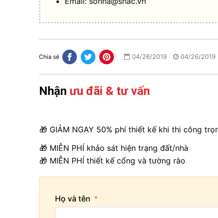
Email:
sonha@shac.vn
04/26/2019
04/26/2019
Chia sẻ
Nhận
ưu đãi & tư vấn
🎁 GIẢM NGAY 50% phí thiết kế khi thi công trọ
🎁 MIỄN PHÍ khảo sát hiện trạng đất/nhà
🎁 MIỄN PHÍ thiết kế cổng và tường rào
Họ và tên