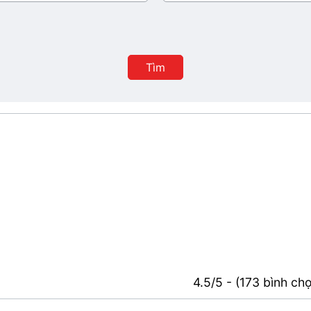
ban
hành
Tìm
4.5/5 - (173 bình ch