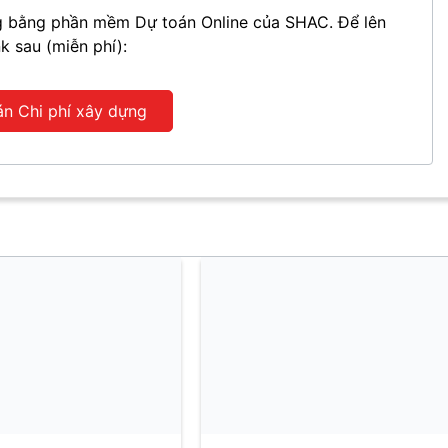
ựng bằng phần mềm Dự toán Online của SHAC. Để lên
nk sau (miễn phí):
án Chi phí xây dựng