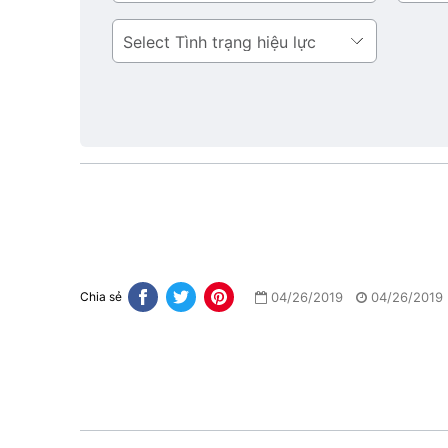
bản
Tình
trạng
hiệu
lực
04/26/2019
04/26/2019
Chia sẻ