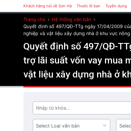
Khách hàng nói về Sơn Hà
Thước lỗ ban
Tuyển dụng
Trang chủ
›
Hệ thống văn bản
›
Quyết định số 497/QĐ-TTg ngày 17/04/2009 của T
nghiệp và vật liệu xây dựng nhà ở khu vực nông
Quyết định số 497/QĐ-TT
trợ lãi suất vốn vay mua 
vật liệu xây dựng nhà ở k
Tìm
Loại
Lĩnh
văn
vực