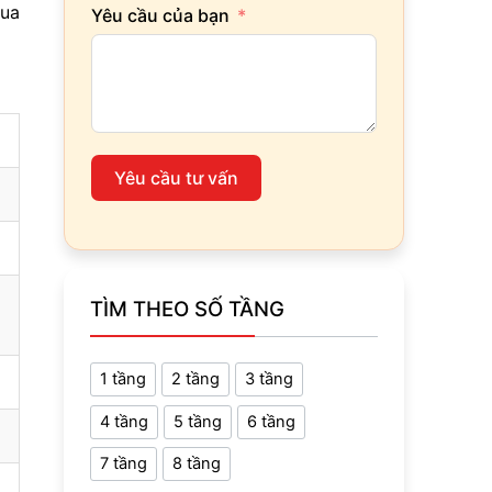
mua
Yêu cầu của bạn
Yêu cầu tư vấn
TÌM THEO SỐ TẦNG
1 tầng
2 tầng
3 tầng
4 tầng
5 tầng
6 tầng
7 tầng
8 tầng