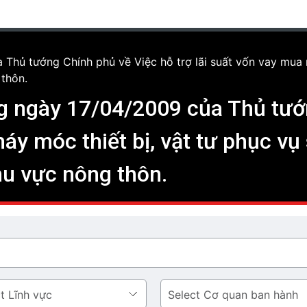
hủ tướng Chính phủ về Việc hỗ trợ lãi suất vốn vay mua m
 thôn.
g ngày 17/04/2009 của Thủ tướ
máy móc thiết bị, vật tư phục v
hu vực nông thôn.
Cơ
quan