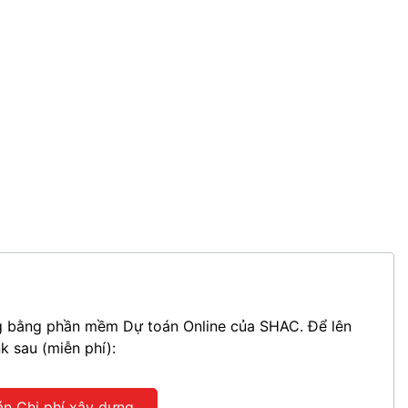
ựng bằng phần mềm Dự toán Online của SHAC. Để lên
nk sau (miễn phí):
án Chi phí xây dựng