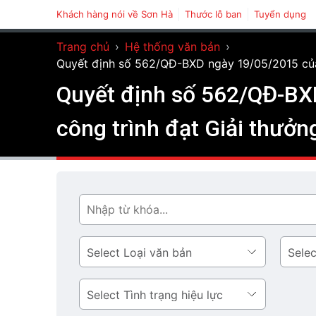
Khách hàng nói về Sơn Hà
Thước lỗ ban
Tuyển dụng
Trang chủ
›
Hệ thống văn bản
›
Quyết định số 562/QĐ-BXD ngày 19/05/2015 của 
Quyết định số 562/QĐ-BX
công trình đạt Giải thưở
Tìm
Loại
Lĩnh
văn
vực
bản
Tình
trạng