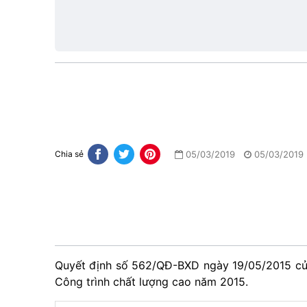
hiệu
lực
05/03/2019
05/03/2019
Chia sẻ
Quyết định số 562/QĐ-BXD ngày 19/05/2015 của
Công trình chất lượng cao năm 2015.