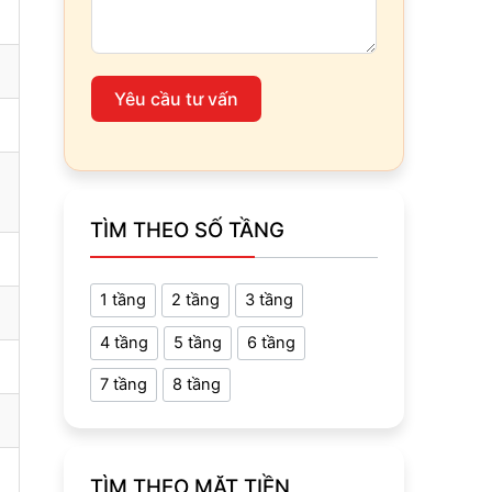
Yêu cầu tư vấn
TÌM THEO SỐ TẦNG
1 tầng
2 tầng
3 tầng
4 tầng
5 tầng
6 tầng
7 tầng
8 tầng
TÌM THEO MẶT TIỀN