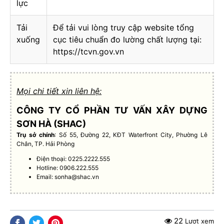
lực
Tải
Để tải vui lòng truy cập website tổng
xuống
cục tiêu chuẩn đo lường chất lượng tại:
https://tcvn.gov.vn
Mọi chi tiết xin liên hệ:
CÔNG TY CỔ PHẦN TƯ VẤN XÂY DỰNG
SƠN HÀ (SHAC)
Trụ sở chính
: Số 55, Đường 22, KĐT Waterfront City, Phường Lê
Chân, TP. Hải Phòng
Điện thoại: 0225.2222.555
Hotline: 0906.222.555
Email:
sonha@shac.vn
22
Lượt xem