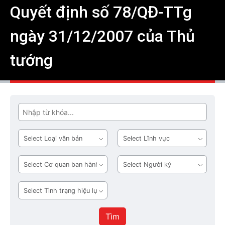
Quyết định số 78/QĐ-TTg
ngày 31/12/2007 của Thủ
tướng
Tìm
Loại
Lĩnh
văn
vực
bản
Cơ
Người
quan
ký
ban
Tình
hành
trạng
hiệu
Tìm
lực