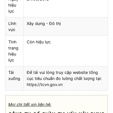
hiệu
lực
Lĩnh
Xây dựng - Đô thị
vực
Tình
Còn hiệu lực
trạng
hiệu
lực
Tải
Để tải vui lòng truy cập website tổng
xuống
cục tiêu chuẩn đo lường chất lượng tại:
https://tcvn.gov.vn
Mọi chi tiết xin liên hệ: