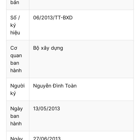
bản
Số /
06/2013/TT-BXD
ký
hiệu
Cơ
Bộ xây dựng
quan
ban
hành
Người
Nguyễn Đình Toàn
ký
Ngày
13/05/2013
ban
hành
Ngày
27/06/2013