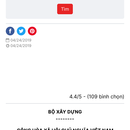
hiệu
Tìm
lực
04/24/2019
04/24/2019
4.4/5 - (109 bình chọn)
BỘ XÂY DỰNG
--------