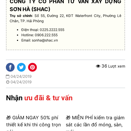
CÔNG TY CỔ PHẦN TƯ VẤN XÂY DỰNG
SƠN HÀ (SHAC)
Trụ sở chính
: Số 55, Đường 22, KĐT Waterfront City, Phường Lê
Chân, TP. Hải Phòng
Điện thoại: 0225.2222.555
Hotline: 0906.222.555
Email:
sonha@shac.vn
36
Lượt xem
04/24/2019
04/24/2019
Nhận
ưu đãi & tư vấn
🎁 GIẢM NGAY 50% phí
🎁 MIỄN PHÍ kiểm tra giám
thiết kế khi thi công trọn
sát các lần đổ móng, sàn,