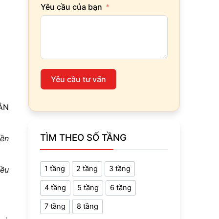
Yêu cầu của bạn
Yêu cầu tư vấn
ÂN
TÌM THEO SỐ TẦNG
yền
1 tầng
2 tầng
3 tầng
iều
4 tầng
5 tầng
6 tầng
7 tầng
8 tầng