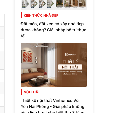
KIẾN THỨC NHÀ ĐẸP
Đất méo, đất xéo có xây nhà đẹp
được không? Giải pháp bố trí thực
tế
NỘI THẤT
Thiết kế nội thất Vinhomes Vũ
Yên Hải Phòng - Giải pháp không
gian linh hoạt cho biệt thự 3 tầng