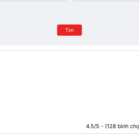
ban
hành
Tìm
4.5/5 - (128 bình ch