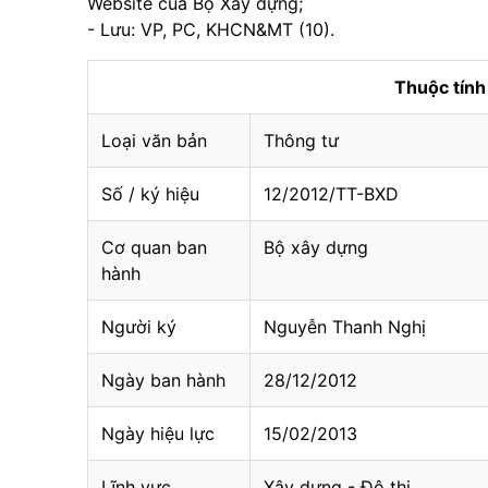
Website của Bộ Xây dựng;
- Lưu: VP, PC, KHCN&MT (10).
Thuộc tín
Loại văn bản
Thông tư
Số / ký hiệu
12/2012/TT-BXD
Cơ quan ban
Bộ xây dựng
hành
Người ký
Nguyễn Thanh Nghị
Ngày ban hành
28/12/2012
Ngày hiệu lực
15/02/2013
Lĩnh vực
Xây dựng - Đô thị