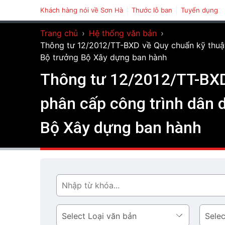
Khách hàng nói về Sơn Hà
Thước lỗ ban
Tuyển dụng
Trang chủ
›
Hệ thống văn bản
›
Thông tư 12/2012/TT-BXD về Quy chuẩn kỹ thuật 
Bộ trưởng Bộ Xây dựng ban hành
Thông tư 12/2012/TT-BXD 
phân cấp công trình dân d
Bộ Xây dựng ban hành
Tìm
Loại
Lĩnh
văn
vực