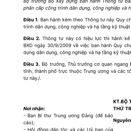
Bộ trưởng Bộ Xây dựng ban hành Thông tư ban
phân cấp công trình dân dụng, công nghiệp và h
Điều 1.
Ban hành kèm theo Thông tư này Quy chu
trình dân dụng, công nghiệp và hạ tầng kỹ thuậ
Điều 2.
Thông tư này có hiệu lực thi hành kể
BXD ngày 30/9/2009 về việc ban hành Quy chuẩ
dựng dân dụng, công nghiệp và hạ tầng kỹ thuậ
Điều 3.
Bộ trưởng, Thủ trưởng cơ quan ngang B
tỉnh, thành phố trực thuộc Trung ương và các t
tư này./.
KT.BỘ
Nơi nhận:
THỨ T
- Ban Bí thư Trung ương Đảng (để báo
Nguyễn
cáo);
- Hội đồng dân tộc và các Uỷ ban của