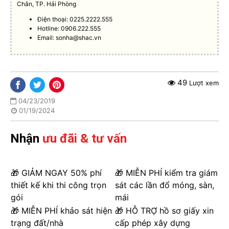
Chân, TP. Hải Phòng
Điện thoại: 0225.2222.555
Hotline: 0906.222.555
Email:
sonha@shac.vn
49
Lượt xem
04/23/2019
01/19/2024
Nhận
ưu đãi & tư vấn
🎁 GIẢM NGAY 50% phí
🎁 MIỄN PHÍ kiểm tra giám
thiết kế khi thi công trọn
sát các lần đổ móng, sàn,
gói
mái
🎁 MIỄN PHÍ khảo sát hiện
🎁 HỖ TRỢ hồ sơ giấy xin
trạng đất/nhà
cấp phép xây dựng