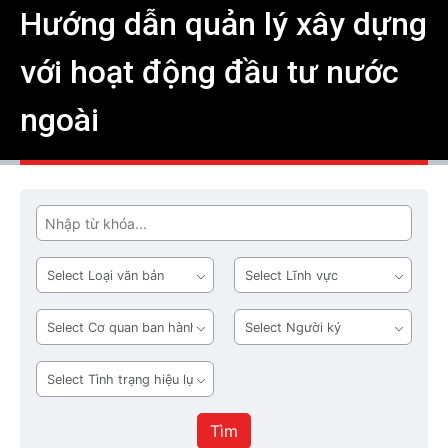
Hướng dẫn quản lý xây dựng
với hoạt động đầu tư nước
ngoài
Tìm
Loại
Lĩnh
văn
vực
bản
Cơ
Người
quan
ký
ban
Tình
hành
trạng
hiệu
Tìm
lực