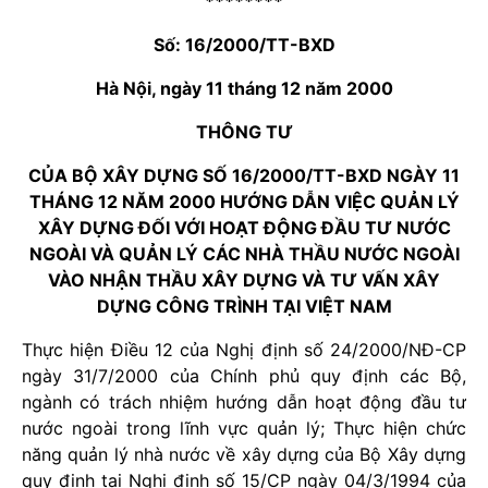
********
Số: 16/2000/TT-BXD
Hà Nội, ngày 11 tháng 12 năm 2000
THÔNG TƯ
CỦA BỘ XÂY DỰNG SỐ 16/2000/TT-BXD NGÀY 11
THÁNG 12 NĂM 2000 HƯỚNG DẪN VIỆC QUẢN LÝ
XÂY DỰNG ĐỐI VỚI HOẠT ĐỘNG ĐẦU TƯ NƯỚC
NGOÀI VÀ QUẢN LÝ CÁC NHÀ THẦU NƯỚC NGOÀI
VÀO NHẬN THẦU XÂY DỰNG VÀ TƯ VẤN XÂY
DỰNG CÔNG TRÌNH TẠI VIỆT NAM
Thực hiện Điều 12 của Nghị định số 24/2000/NĐ-CP
ngày 31/7/2000 của Chính phủ quy định các Bộ,
ngành có trách nhiệm hướng dẫn hoạt động đầu tư
nước ngoài trong lĩnh vực quản lý; Thực hiện chức
năng quản lý nhà nước về xây dựng của Bộ Xây dựng
quy định tại Nghị định số 15/CP ngày 04/3/1994 của