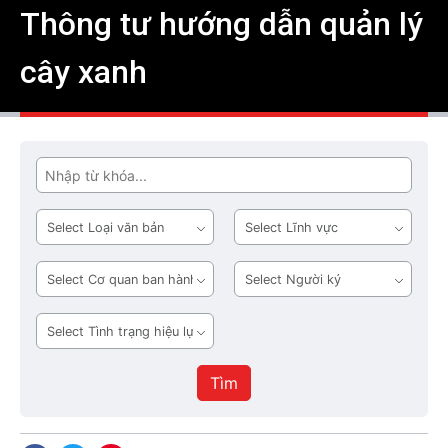
Thông tư hướng dẫn quản lý
cây xanh
Tìm
Loại
Lĩnh
văn
vực
bản
Cơ
Người
quan
ký
ban
Tình
hành
trạng
hiệu
Tìm
lực