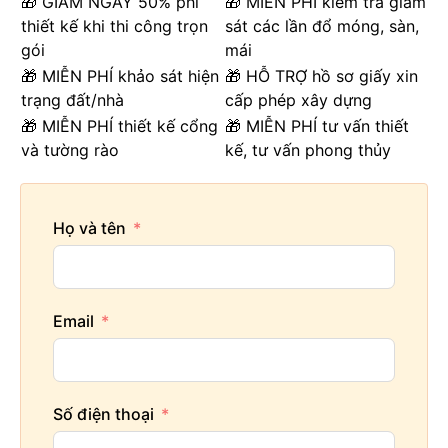
🎁 GIẢM NGAY 50% phí
🎁 MIỄN PHÍ kiểm tra giám
thiết kế khi thi công trọn
sát các lần đổ móng, sàn,
gói
mái
🎁 MIỄN PHÍ khảo sát hiện
🎁 HỖ TRỢ hồ sơ giấy xin
trạng đất/nhà
cấp phép xây dựng
🎁 MIỄN PHÍ thiết kế cổng
🎁 MIỄN PHÍ tư vấn thiết
và tường rào
kế, tư vấn phong thủy
Họ và tên
Email
Số điện thoại